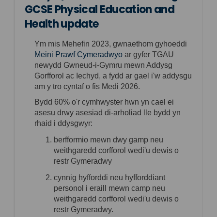
GCSE Physical Education and
Health update
Ym mis Mehefin 2023, gwnaethom gyhoeddi
(External link)
Meini Prawf Cymeradwyo
ar gyfer TGAU
newydd
Gwneud-i-Gymru
mewn Addysg
Gorfforol ac Iechyd, a fydd ar gael i'w addysgu
am y tro cyntaf o fis Medi 2026.
Bydd 60% o'r cymhwyster hwn yn cael ei
asesu drwy asesiad
di-
arholiad lle bydd yn
rhaid i ddysgwyr:
b
erfformio mewn dwy gamp neu
weithgaredd corfforol wedi'u dewis o
restr Gymeradwy
c
ynnig hyfforddi neu hyfforddiant
personol i eraill mewn camp neu
weithgaredd corfforol wedi'u dewis o
restr Gymeradwy.