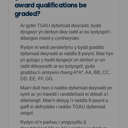
award qualifications be
graded?
Ar gyfer TGAU dyfarniad dwyradd, bydd
dysgwyr yn derbyn dwy radd ar eu tystysgrif i
ddangos maint y cymhwyster.
Rydy
n ni
wedi penderfynu y bydd graddio
dyfarniad dwyradd ar raddfa 8 pwynt. Mae hyn
yn golygu y bydd dysgwyr yn derbyn yr un
radd ddwywaith ar eu tystysgrif, gyda
graddau'n amrywio rhwng A*A*, AA, BB, CC,
DD, EE, FF, GG.
Mae'r dull hwn o raddio dyfarniad dwyradd yn
syml ac yn hawdd i
randdeiliaid
e
i dd
eall a'
i
d
dehongli. Mae'n debyg i'r raddfa 8 pwynt a
gaiff ei defnyddio
i raddio TGAU dyfarniad
unigol
.
Rydy
n ni’
n parhau i ymgysylltu â