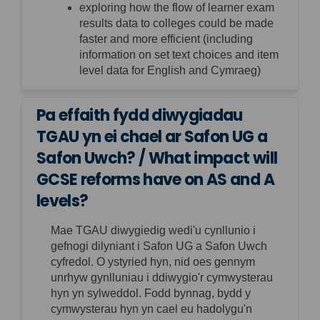
exploring how the flow of learner exam
results data to colleges could be made
faster and more efficient (including
information on set text choices and item
level data for English and Cymraeg)
Pa effaith fydd diwygiadau
TGAU yn ei chael ar Safon UG a
Safon Uwch? / What impact will
GCSE reforms have on AS and A
levels?
Mae TGAU diwygiedig wedi'u cynllunio i
gefnogi dilyniant i
Safon
UG a Safon Uwch
cyfredol. O ystyried hyn, nid oes gennym
unrhyw gynlluniau i ddiwygio'r cymwysterau
hyn yn sylweddol. Fodd bynnag, bydd y
cymwysterau hyn yn cael eu hadolygu'n