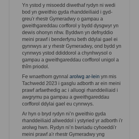
Yn ystod y misoedd diwethaf rydy
n ni
wedi
bod yn gweithio gyda rhanddeiliaid i gyd-
greu'r rhestr Gymeradwy o
gampau
a
gweithgareddau corfforol y bydd dysgwyr yn
dewis ohonyn
nhw
. Byddwn yn defnyddio
meini prawf i benderfynu beth ddylai gael ei
gynnwys ar y rhestr Gymeradwy, ond bydd yn
cynnwys ystod ddiddorol a chynhwysol o
gampau
a gweithgareddau corfforol unigol a
thîm priodol.
Fe wnaethom gynnal
arolwg ar-lein
ym mis
Tachwedd 2023 i gasglu adborth ar ein meini
prawf arfaethedig ac i alluogi rhanddeiliaid i
awgrymu pa
gampau
a gweithgareddau
corfforol
ddylai gael
eu cynnwys.
Ar hyn o bryd rydy
n ni’
n gweithio gyda
rhanddeiliaid allweddol i ystyried yr adborth i'r
arolwg hwn. Rydy
n ni’
n bwriadu cyhoeddi'r
meini prawf a'r rhestr Gymeradwy yng