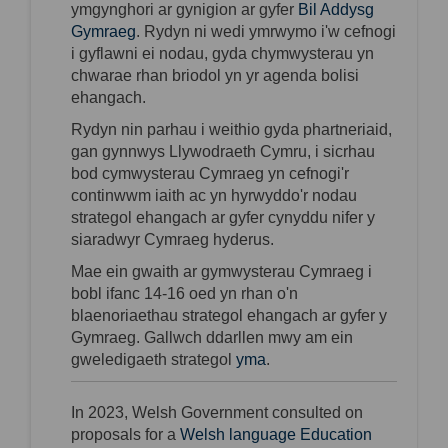
ymgynghori
ar gynigion ar gyfer
Bil Addysg
(External link)
Gymraeg
. Rydy
n ni
wedi ymrwymo i'w cefnogi
i gyflawni ei nodau, gyda chymwysterau yn
chwarae rhan briodol yn yr agenda bolisi
ehangach.
Rydy
n
ni
n
parhau i weithio gyda phartneriaid,
gan gynnwys Llywodraeth Cymru, i sicrhau
bod cymwysterau Cymraeg yn cefnogi'r
continwwm iaith ac yn hyrwyddo'r nodau
strategol ehangach ar gyfer cynyddu nifer y
siaradwyr Cymraeg hyderus.
Mae ein gwaith ar gymwysterau Cymraeg i
bobl ifanc 14-16 oed yn rhan o'n
blaenoriaethau strategol ehangach ar gyfer y
Gymraeg. Gallwch ddarllen mwy am ein
gweledigaeth strategol
yma
.
In 2023, Welsh Government consulted on
proposals for a
Welsh language Education