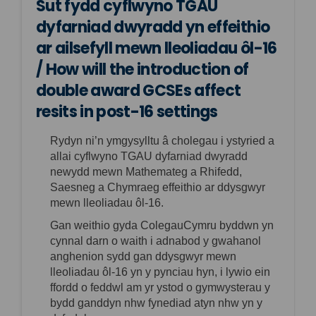
Sut fydd cyflwyno TGAU
dyfarniad dwyradd yn effeithio
ar ailsefyll mewn lleoliadau ôl-16
/ How will the introduction of
double award GCSEs affect
resits in post-16 settings
Rydy
n ni’
n ymgysylltu â cholegau i ystyried a
allai cyflwyno TGAU dyfarniad dwyradd
newydd mewn Mathemateg a Rhifedd,
Saesneg a Chymraeg effeithio ar ddysgwyr
mewn lleoliadau ôl-16.
Gan weithio gyda
ColegauCymru
byddwn yn
cynnal darn o waith i
adnabod y
gwahanol
anghenion sydd gan ddysgwyr mewn
lleoliadau ôl-16 yn y pynciau hyn, i lywio ein
ffordd o feddwl am yr ystod o gymwysterau y
bydd ganddyn
nhw
fynediad atyn
nhw
yn y