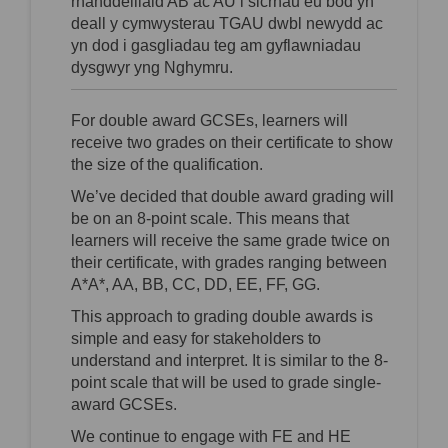
rhanddeiliaid AB ac AU i sicrhau eu bod yn
deall y cymwysterau TGAU dwbl newydd ac
yn dod i gasgliadau teg am gyflawniadau
dysgwyr yng Nghymru.
For double award GCSEs, learners will
receive two grades on their certificate to show
the size of the qualification.
We’ve
decided that double award grading will
be on an 8-point scale. This means that
learners will receive the same grade twice on
their certificate, with grades ranging between
A*A*, AA, BB, CC, DD, EE, FF, GG.
This approach to grading double awards is
simple and easy for stakeholders to
understand and interpret. It is
similar to
the 8-
point scale that will be used to grade single-
award GCSEs.
We continue to engage with FE and HE