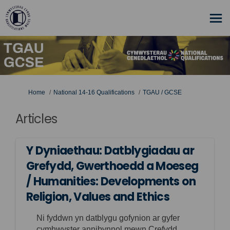
You are here:
Home
National 14-16 Qualifications
TGAU / GCSE
Articles
Y Dyniaethau: Datblygiadau ar
Grefydd, Gwerthoedd a Moeseg
/ Humanities: Developments on
Religion, Values and Ethics
Ni fyddwn yn datblygu gofynion ar gyfer
cymhwyster annibynnol mewn Crefydd,