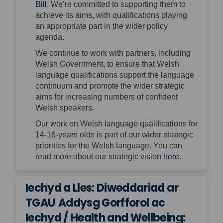
(External link)
Bill
.
We’re
committed to supporting them to
achieve its aims, with qualifications playing
an appropriate part
in the wider policy
agenda.
We continue to work with partners, including
Welsh Government, to ensure that Welsh
language qualifications support the language
continuum and promote the wider strategic
aims for increasing numbers of confident
Welsh speakers.
Our work on Welsh language qualifications for
14-16-years olds is part of our wider strategic
priorities for the Welsh language. You can
(External lin
read more about our strategic vision
here
.
Iechyd a Lles: Diweddariad ar
TGAU Addysg Gorfforol ac
Iechyd / Health and Wellbeing: