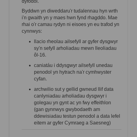
dyfodol.
Byddwn yn diweddaru'r tudalennau hyn wrth
i'n gwaith yn y maes hwn fynd rhagddo. Mae
rhai o'r camau
rydyn ni
eisoes yn eu trafod yn
cynnwys:
llacio rheolau ailsefyll ar gyfer dysgwyr
sy'n sefyll arholiadau mewn lleoliadau
ôl-16.
caniatáu i ddysgwyr ailsefyll unedau
penodol yn hytrach na'r cymhwyster
cyfan.
archwilio sut y gellid gwneud llif data
canlyniadau arholiadau dysgwyr i
golegau yn gynt ac yn fwy effeithlon
(gan gynnwys gwybodaeth am
ddewisiadau testun penodol a data lefel
eitem ar gyfer
Cymraeg a Saesneg
)