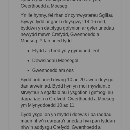
Gwerthoedd a
Moeseg.
Yn lle hynny, fel rhan o'r cymwysterau Sgiliau
Bywyd f
ydd ar gael i ddysgwyr 14-16 oed,
byddwn yn datblygu gofynion ar gyfer unedau
newydd mewn Crefydd, Gwerthoedd a
Moeseg. Y tair uned fydd:
Ffydd a chred yn y gymuned leol
Dewisiadau Moesegol
Gwerthoedd am oes
Bydd pob uned rhwng 10 ac 20 awr o ddysgu
dan arweiniad. Bydd hyn yn rhoi rhywfaint o
strwythur a
sgaffaldiau
i ysgolion i gefnogi eu
darpariaeth o Grefydd, Gwerthoedd a Moeseg
ym Mlynyddoedd 10 ac 11.
Bydd ysgolion yn rhydd i ddewis i ba raddau
maen nhw’
n darparu'r unedau hyn pan fyddan
nhw’
n addysgu Crefydd, Gwerthoedd a