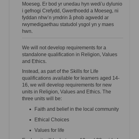
Moeseg. Er bod yr unedau hyn wedi'u
dy
lunio
i
gefnogi Crefydd, Gwerthoedd a Moeseg, ni
fyddan
nhw’
n ymdrin â phob agwedd ar
rwymedigaethau statudol ysgol yn y
maes
hwn.
We will not develop requirements for a
standalone qualification in Religion, Values
and Ethics.
Instead, as part of the Skills for Life
qualifications available for learners aged 14-
16, we will develop requirements for new
units in Religion, Values and Ethics. The
three units will be:
Faith and belief in the local community
Ethical Choices
Values for life