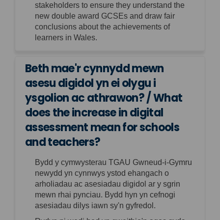
stakeholders to ensure they understand the
new double award GCSEs and draw fair
conclusions about the achievements of
learners in Wales.
Beth mae'r cynnydd mewn
asesu digidol yn ei olygu i
ysgolion ac athrawon? / What
does the increase in digital
assessment mean for schools
and teachers?
Bydd y cymwysterau TGAU Gwneud-i-Gymru
newydd yn cynnwys ystod ehangach o
arholiadau ac asesiadau digidol
ar y sgrin
mewn rhai pynciau. Bydd hyn yn cefnogi
asesiadau dilys iawn sy'n gyfredol.