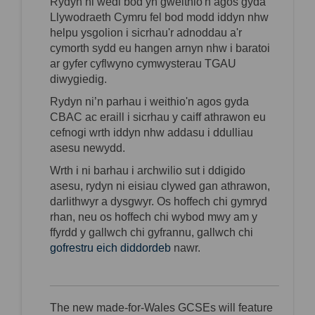
Rydy
n ni
wedi bod yn gweithio'n agos gyda
Llywodraeth Cymru fel
bod modd iddyn nhw
helpu ysgolion i sicrhau'r adnoddau a'r
cymorth sydd eu hangen arnyn
nhw
i baratoi
ar gyfer cyflwyno
cymwysterau
TGAU
diwygiedig.
Rydy
n ni’
n parhau i weithio'n agos gyda
CBAC ac eraill i
sicrhau y caiff athrawon eu
cefnogi wrth iddyn
nhw
addasu i ddulliau
asesu newydd
.
Wrth i ni barhau i archwilio sut i
ddigido
asesu, rydy
n ni
eisiau clywed gan athrawon,
darlithwyr a dysgwyr. Os hoffech chi gymryd
rhan, neu os hoffech chi wybod mwy am y
ffyrdd y gallwch chi gyfrannu, gallwch chi
gofrestru eich diddordeb
nawr.
The new made-for-Wales GCSEs will feature