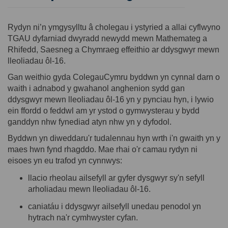
Rydy
n ni’
n ymgysylltu â cholegau i ystyried a allai cyflwyno
TGAU dyfarniad dwyradd newydd mewn Mathemateg a
Rhifedd, Saesneg a Chymraeg effeithio ar ddysgwyr mewn
lleoliadau ôl-16.
Gan weithio gyda
ColegauCymru
byddwn yn cynnal darn o
waith i
adnabod y
gwahanol anghenion sydd gan
ddysgwyr mewn lleoliadau ôl-16 yn y pynciau hyn, i lywio
ein ffordd o feddwl am yr ystod o gymwysterau y bydd
ganddyn
nhw
fynediad atyn
nhw
yn y dyfodol.
Byddwn yn diweddaru'r tudalennau hyn wrth i'n gwaith yn y
maes hwn fynd rhagddo. Mae rhai o'r camau
rydyn ni
eisoes yn eu trafod yn cynnwys:
llacio rheolau ailsefyll ar gyfer dysgwyr sy'n sefyll
arholiadau mewn lleoliadau ôl-16.
caniatáu i ddysgwyr ailsefyll unedau penodol yn
hytrach na'r cymhwyster cyfan.