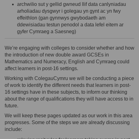
archwilio sut y gellid gwneud llif data canlyniadau
arholiadau dysgwyr i golegau yn gynt ac yn fwy
effeithlon (gan gynnwys gwybodaeth am
ddewisiadau testun penodol a data lefel eitem ar
gyfer
Cymraeg a Saesneg
)
We’re
engaging with colleges to consider whether and how
the introduction of new double award GCSEs in
Mathematics and Numeracy, English and Cymraeg could
affect learners in post-16 settings.
Working with
ColegauCymru
we will be conducting a piece
of work to
identify
the
different needs
that learners in post-
16 settings have in these subjects
,
to inform our thinking
about the range of qualifications they will have access
to
in
future.
We will keep these pages updated as our work in this area
progresses. Some of the steps we are already discussing
include
: