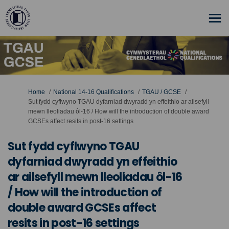
You are here:
Home
National 14-16 Qualifications
TGAU / GCSE
Sut fydd cyflwyno TGAU dyfarniad dwyradd yn effeithio ar ailsefyll
mewn lleoliadau ôl-16 / How will the introduction of double award
GCSEs affect resits in post-16 settings
Sut fydd cyflwyno TGAU
dyfarniad dwyradd yn effeithio
ar ailsefyll mewn lleoliadau ôl-16
/ How will the introduction of
double award GCSEs affect
resits in post-16 settings