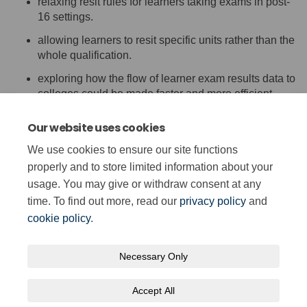
relaxing resit rules
for
learners taking exams in post-
16 settings
.
allowing learners to
resit
specific units rather than the
whole
qualification
.
exploring how the flow of learner exam results data to
colleges could be made faster and more efficient
(including information on set text choices and item
level data for English and Cymraeg)
Our website uses cookies
We use cookies to ensure our site functions
Categories:
doubleaward
,
resit
,
dyfarniaddwbl
,
ailsefyll
,
properly and to store limited information about your
GCSE
,
TGAU
,
post16
,
ol16
usage. You may give or withdraw consent at any
time. To find out more, read our
privacy policy
and
cookie policy
.
Necessary Only
Terms and Conditions
Privacy Policy
Moderation Policy
Accept All
Accessibility
Technical Support
Cookie Policy
Site Map