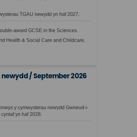
ymwysterau TGAU newydd yn haf 2027.
 double-award GCSE in the Sciences.
nd Health & Social Care and Childcare,
u newydd / September 2026
cynnwys y cymwysterau newydd
G
wneud-i-
 cyntaf yn haf 2028.