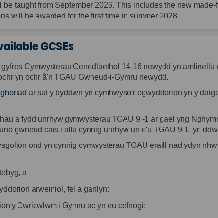
ll be
taught from September
202
6. This
includes the new made-fo
ons will be awarded for the first time in summer 2028.
available GCSEs
y
gyfres
Cymwysterau
Cenedlaethol
14-16
newydd
yn
amlinellu
ochr
yn
ochr
â'n
TGAU
Gwneud
-i-
Gymru
newydd
.
ghoriad
ar
sut
y
byddwn
yn
cymhwyso'r
egwyddorion
yn
y
datg
nhau
a
fydd
unrhyw
gymwysterau
TGAU 9 -1
ar
gael
yng
Nghym
uno
gwneud
cais
i
allu
cynnig
unrhyw
un
o'u
TGAU 9-1,
yn
ddw
ysgolion
ond
yn
cynnig
cymwysterau
TGAU
eraill
nad
ydyn
nhw
tebyg
, a
yddorion
arweiniol
,
fel
a
ganlyn
:
ion
y
Cwricwlwm
i
Gymru
ac
yn
eu
cefnogi
;