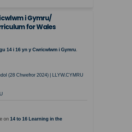
wricwlwm i Gymru/
urriculum for Wales
(External link)
u 14 i 16 yn y Cwricwlwm i Gymru
.
(External link)
atudol (28 Chwefror 2024) | LLYW.CYMRU
(External link)
RU
ce on
14 to 16 Learning in the