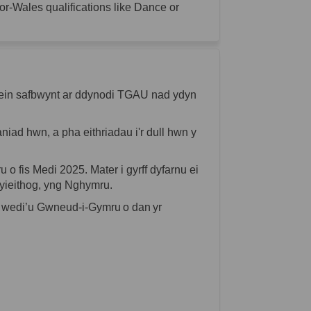
r-Wales qualifications like Dance or
ein
safbwynt
ar
ddynodi
TGAU
nad
ydyn
aniad
hwn
, a
pha
eithriadau
i'r
dull
hwn
y
ru
o
fis
Medi 2025.
Mater
i
gyr
ff
dyfarnu
ei
yieithog
,
yng
Nghymru
.
wedi’u
Gwneud
-i-
Gymru
o dan
yr