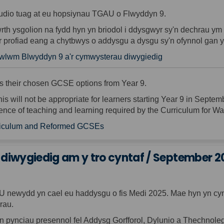
tudio tuag at eu hopsiynau TGAU o Flwyddyn 9.
rth ysgolion
na
fydd hyn yn briodol i ddysgwyr sy'n dechrau y
r profiad eang a chytbwys o addysgu a dysgu sy'n ofynnol gan
cwlwm Blwyddyn 9 a'r cymwysterau diwygiedig
ds their chosen GCSE options from Year 9.
is will
not
be
appropriate for
learners starting Year 9 in Septemb
nce of teaching and learning required by the Curriculum for Wa
rriculum and Reformed GCSEs
iwygiedig am y tro cyntaf / September 202
U newydd yn cael eu haddysgu o fis Medi 2025. Mae hyn yn 
rau.
n pynciau presennol fel Addysg Gorfforol, Dylunio a Thechnole