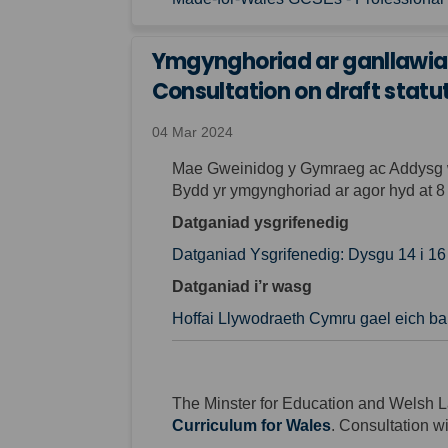
Ymgynghoriad ar ganllawiau 
Consultation on draft statut
04 Mar 2024
Mae Gweinidog y Gymraeg ac Addysg we
Bydd yr ymgynghoriad ar agor hyd at 8
Datganiad ysgrifenedig
Datganiad Ysgrifenedig: Dysgu 14 i 1
Datganiad i’r wasg
Hoffai Llywodraeth Cymru gael eich b
The Minster for Education and Welsh L
(External link)
Curriculum for Wales
. Consultation w