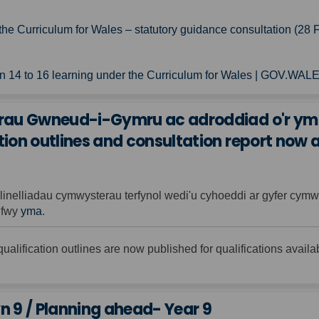
n the Curriculum for Wales – statutory guidance consultation (
 14 to 16 learning under the Curriculum for Wales | GOV.WAL
erau Gwneud-i-Gymru ac adroddiad o'r ym
ion outlines and consultation report now 
elliadau cymwysterau terfynol wedi'u cyhoeddi ar gyfer cymwy
(External link)
 fwy
yma
.
alification outlines are now published for qualifications availa
n 9 / Planning ahead- Year 9