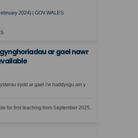
(External link)
28 February 2024) | GOV.WALES
(External link)
ES
gynghoriadau ar gael nawr
available
sterau sydd ar gael i'w haddysgu am y
ble for first teaching from September 2025.