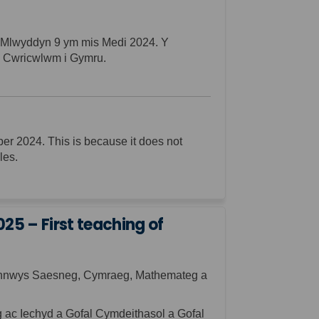
m Mlwyddyn 9 ym mis Medi 2024.
Y
 y Cwricwlwm i Gymru.
er 2024. This is because it
does
not
les.
5 – First teaching of
cynnwys Saesneg, Cymraeg, Mathemateg a
g ac Iechyd a Gofal Cymdeithasol a Gofal