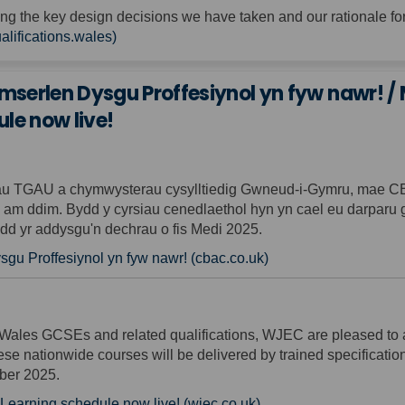
ing the key design decisions we have taken and our rationale fo
(External link)
alifications.wales)
erlen Dysgu Proffesiynol yn fyw nawr! /
le now live!
rau TGAU a chymwysterau cysylltiedig Gwneud-i-Gymru, mae CB
 am ddim. Bydd y cyrsiau cenedlaethol hyn yn cael eu darparu 
ydd yr addysgu'n dechrau o fis Medi 2025.
(External link)
 Proffesiynol yn fyw nawr! (cbac.co.uk)
r-Wales GCSEs and related qualifications, WJEC are pleased to
e nationwide courses will be delivered by trained specification exp
ber 2025.
(External link)
earning schedule now live! (wjec.co.uk)