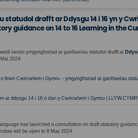
statudol drafft ar Ddysgu 14 i 16 yn y C
ory guidance on 14 to 16 Learning in the C
di lansio ymgynghoriad ar ganllawiau statudol drafft ar
Ddysg
 Mai 2024
6 o fewn Cwricwlwm i Gymru – ymgynghoriad ar ganllawiau st
arn ar ddysgu 14 i 16 o dan y Cwricwlwm i Gymru | LLYW.CYM
anguage has launched a consultation on draft statutory guidan
indow will be open to 8 May 2024