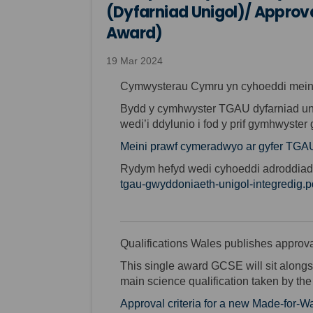
(Dyfarniad Unigol)/ Approva
Award)
19 Mar 2024
Cymwysterau Cymru yn cyhoeddi mein
Bydd y cymhwyster TGAU dyfarniad u
wedi’i ddylunio i fod y prif gymhwyster
Meini prawf cymeradwyo ar gyfer TGA
Rydym hefyd wedi cyhoeddi adroddiad 
tgau-gwyddoniaeth-unigol-integredig.
Qualifications Wales publishes approva
This single award GCSE will sit alon
main science qualification taken by the 
Approval criteria for a new Made-for-W