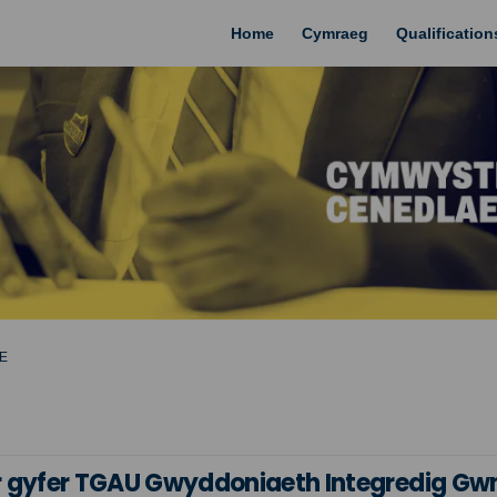
Home
Cymraeg
Qualificatio
E
r gyfer TGAU Gwyddoniaeth Integredig 