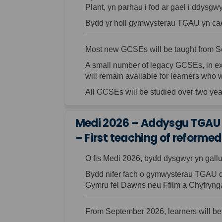
Plant, yn parhau i fod ar gael i ddysg
Bydd yr holl gymwysterau TGAU yn cae
Most new
GCSEs will be
taught from 
A small number of legacy GCSEs, in ex
will remain available for learners who
All GCSEs will be studied over two yea
Medi 2026 – Addysgu TGAU 
– First teaching of reforme
O fis Medi 2026, bydd dysgwyr yn ga
Bydd nifer fach o gymwysterau TGAU 
Gymru fel Dawns neu
Ffilm a Ch
yfryng
From September 2026, learners will be