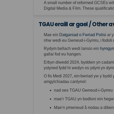
A small number of reformed
GCSEs
wi
Digital Media & Film
.
These qualificati
TGAU eraill ar gael / Other 
Mae
ein
Datganiad
o
Fwriad
Polisi
ar
nhw
wedi
eu
Gwneud
-i-
Gymru
,
i
fodoli
Rydym
bellach
wedi
lansio
ein
hymgyn
gallai
fod
eu
hangen
.
Erbyn
diwedd
2024,
byddwn
yn
cadar
ystyried
fydd
hi
wedyn
os
ydynt
yn
dym
O
fis
Medi 2027,
ein
bwriad
yw
y
bydd
amgylchiadau
canlynol
:
nad
oes
TGAU
Gwneud
-i-
Gymru
mae'r
TGAU
yn
bodloni
ein
hegw
Mae'n
ymwneud
â
nodau
a
diben