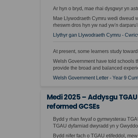
Ar hyn o bryd, mae rhai dysgwyr yn as
Mae Llywodraeth Cymru wedi dweud w
rheswm dros hyn yw
nad yw'n darparu'
Llythyr gan Llywodraeth Cymru - Cwri
At present, some learners study towar
Welsh Government have told schools th
provide the broad
and balanced experie
Welsh Government Letter - Year 9 Cu
Medi 2025 – Addysgu TGAU d
reformed GCSEs
Bydd y rhan fwyaf o gymwysterau TGA
TGAU
dyfarniad dwyradd
yn y Gwyddo
Bydd nifer fach o TGAU
etifeddol
, mew