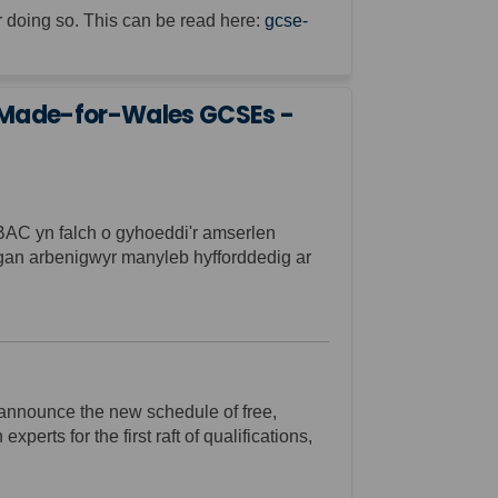
r doing so. This can be read here:
gcse-
 Made-for-Wales GCSEs -
AC yn falch o gyhoeddi'r amserlen
gan arbenigwyr manyleb hyfforddedig ar
 announce the new schedule of free,
erts for the first raft of qualifications,