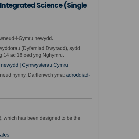
Integrated Science (Single
Gwneud-i-Gymru newydd.
wyddorau (Dyfarniad
Dwyradd
), sydd
hwng 14 ac 16 oed yng Nghymru.
ru newydd | Cymwysterau Cymru
 wneud hynny. Darllenwch yma:
adroddiad-
, which has been designed to be the
Wales