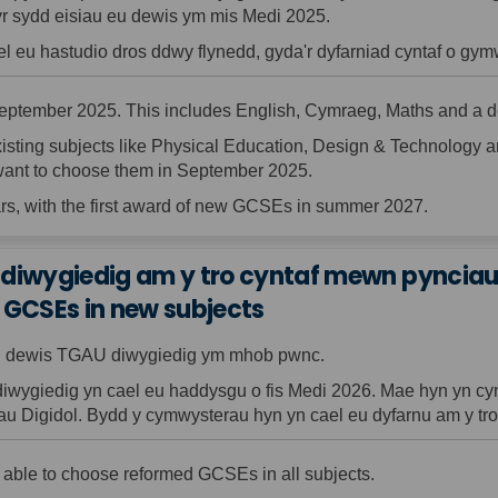
wyr sydd eisiau eu dewis ym mis Medi 2025.
l eu hastudio dros ddwy flynedd, gyda'r dyfarniad cyntaf o g
September
202
5. This includes English, Cymraeg, Maths and a
isting subjects like Physical Education, Design & Technology a
 want to choose them in September 2025.
rs, with the first award of new GCSEs in summer 2027.
diwygiedig am y tro cyntaf mewn pyncia
d GCSEs in new subjects
llu dewis TGAU diwygiedig ym mhob pwnc.
diwygiedig yn cael eu haddysgu o fis Medi 2026. Mae hyn yn 
au Digidol. Bydd y cymwysterau hyn yn cael eu dyfarnu am y tro
 able to choose reformed GCSEs in all subjects.