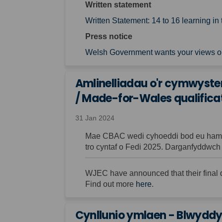
Written statement
Written Statement: 14 to 16 learning i
Press notice
Welsh Government wants your views on
Amlinelliadau o'r cymwyst
/ Made-for-Wales qualificat
31 Jan 2024
Mae CBAC wedi cyhoeddi bod eu hamlin
tro cyntaf o Fedi 2025. Darganfyddwch
WJEC have announced that their final qu
(External link)
Find out more
here
.
Cynllunio ymlaen - Blwyddy