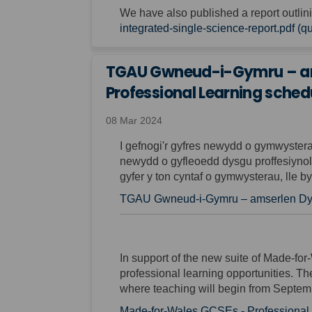
We have also published a report outlin
integrated-single-science-report.pdf (qu
TGAU Gwneud-i-Gymru – ams
Professional Learning schedu
08 Mar 2024
I gefnogi'r gyfres newydd o gymwyste
newydd o gyfleoedd dysgu proffesiynol
gyfer y ton cyntaf o gymwysterau, lle b
TGAU Gwneud-i-Gymru – amserlen Dysgu
In support of the new suite of Made-fo
professional learning opportunities. Thes
where teaching will begin from Septem
Made-for-Wales GCSEs - Professional L