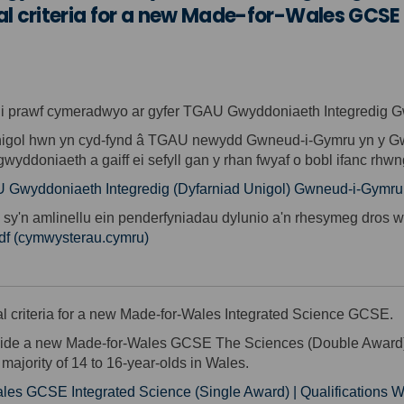
l criteria for a new Made-for-Wales GCSE 
i prawf cymeradwyo ar gyfer TGAU Gwyddoniaeth Integredig 
nigol hwn yn cyd-fynd â TGAU newydd Gwneud-i-Gymru yn y G
 gwyddoniaeth a gaiff ei sefyll gan y rhan fwyaf o bobl ifanc r
U Gwyddoniaeth Integredig (Dyfarniad Unigol) Gwneud-i-Gym
sy'n amlinellu ein penderfyniadau dylunio a'n rhesymeg dros
(External link)
pdf (cymwysterau.cymru)
l criteria for a new Made-for-Wales Integrated Science GCSE.
gside a new Made-for-Wales GCSE The Sciences (Double Award)
majority of 14 to 16-year-olds in Wales.
ales GCSE Integrated Science (Single Award) | Qualifications 