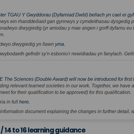
r TGAU Y Gwyddorau (Dyfarniad Dwbl) bellach yn cael ei gyflw
nnwys ein rhanddeiliaid gan gynnwys y cymdeithasau dysgedig pe
meradwyo diwygiedig (yr amodau y mae angen i gorff dyfarnu eu
n.
(External link)
adwyo diwygiedig yn llawn
yma
.
wybodaeth gefndir sy'n esbonio'r newidiadau yn fanylach. Gelli
The Sciences (Double Award) will now be introduced for first
ding relevant learned societies in our work. Together, we have a
t for their qualification to be approved) for this qualification.
(External link)
ia in full
here
.
nformation document explaining the changes in further detail,
/ 14 to 16 learning guidance