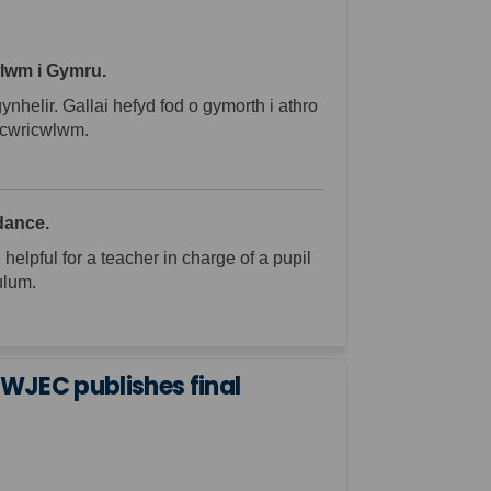
wlwm i Gymru.
helir. Gallai hefyd fod o gymorth i athro
u cwricwlwm.
dance.
helpful for a teacher in charge of a pupil
ulum.
WJEC publishes final