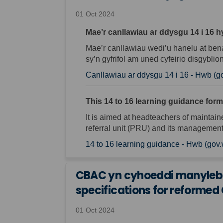
01 Oct 2024
Mae’r canllawiau ar ddysgu 14 i 16 
Mae’r canllawiau wedi’u hanelu at bena
sy’n gyfrifol am uned cyfeirio disgyblio
Canllawiau ar ddysgu 14 i 16 - Hwb (g
This 14 to 16 learning guidance for
It is aimed at headteachers of maintai
referral unit (PRU) and its management 
14 to 16 learning guidance - Hwb (gov
CBAC yn cyhoeddi manylebau
specifications for reformed
01 Oct 2024