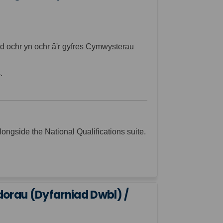
d ochr yn ochr â'r gyfres Cymwysterau
.
ongside the National Qualifications suite.
rau (Dyfarniad Dwbl) /