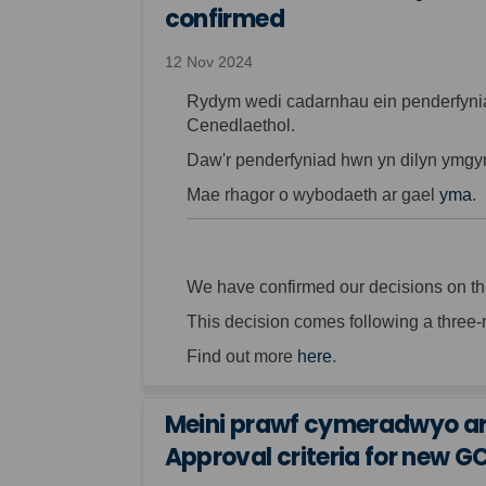
confirmed
12 Nov 2024
Rydym wedi cadarnhau ein penderfyniad
Cenedlaethol.
Daw'r penderfyniad hwn yn dilyn ymgy
Mae rhagor o wybodaeth ar gael
yma
.
We have confirmed our decisions on the 
This decision comes following a three-
Find out more
here
.
Meini prawf cymeradwyo ar
Approval criteria for new 