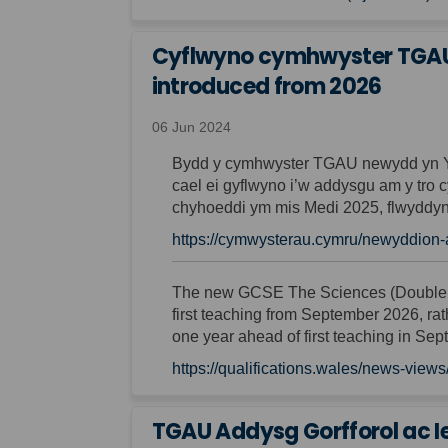
Cyflwyno cymhwyster TGAU 
introduced from 2026
06 Jun 2024
Bydd y cymhwyster TGAU newydd yn Y G
cael ei gyflwyno i’w addysgu am y tro c
chyhoeddi ym mis Medi 2025, flwyddyn
https://cymwysterau.cymru/newyddion
The
new
GCSE
The Sciences
(Double
first
teaching
from September 2026
,
rat
one year ahead of first teaching in Se
https://qualifications.wales/news-view
TGAU Addysg Gorfforol ac I