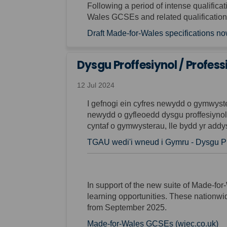
Following a period of intense qualifica
Wales GCSEs and related qualification
Draft Made-for-Wales specifications no
Dysgu Proffesiynol / Profess
12 Jul 2024
I gefnogi ein cyfres newydd o gymwys
newydd o gyfleoedd dysgu proffesiynol
cyntaf o gymwysterau, lle bydd yr addy
TGAU wedi'i wneud i Gymru - Dysgu Pro
In support of the new suite of Made-f
learning opportunities. These nationwide
from September 2025.
(E
Made-for-Wales GCSEs (wjec.co.uk)