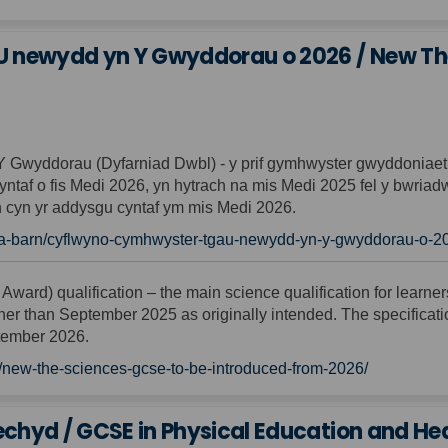
newydd yn Y Gwyddorau o 2026 / New The
wyddorau (Dyfarniad Dwbl) - y prif gymhwyster gwyddoniaeth 
yntaf o fis Medi 2026, yn hytrach na mis Medi 2025 fel y bwriadw
 cyn yr addysgu cyntaf ym mis Medi 2026.
-a-barn/cyflwyno-cymhwyster-tgau-newydd-yn-y-gwyddorau-o-2
 Award)
qualification
–
the main science qualification for
learne
her than September 2025 as
originally intended
.
The specificat
ptember 2026.
s/new-the-sciences-gcse-to-be-introduced-from-2026/
echyd / GCSE in Physical Education and He