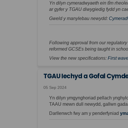
Yn dilyn cymeradwyaeth ein tîm rheole
ar gyfer y TGAU diwygiedig fydd yn ca
Gweld y manylebau newydd:
Cymeradw
Following approval from our regulatory
reformed GCSEs being taught in schools
View the new specifications:
First wav
TGAU Iechyd a Gofal Cymdeit
05 Sep 2024
Yn dilyn ymgynghoriad pellach ynghylc
TAAU mewn dull newydd, gallwn gadarn
Darllenwch fwy am y penderfyniad
ym