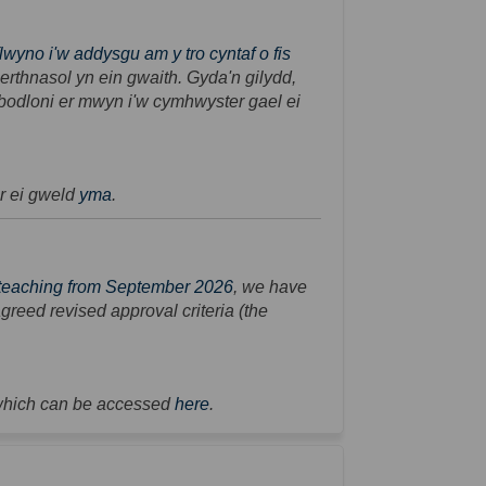
yno i'w addysgu am y tro cyntaf o fis
rthnasol yn ein gwaith. Gyda'n gilydd,
 bodloni er mwyn i'w cymhwyster gael ei
(External link)
r ei gweld
yma
.
 teaching from September 2026
, we have
greed revised approval criteria (the
(External link)
 which can be accessed
here
.