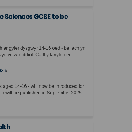
 Sciences GCSE to be
ar gyfer dysgwyr 14-16 oed - bellach yn
yd yn wreiddiol. Caiff y fanyleb ei
026
/
rs aged 14-16
-
will
now
be introduced
for
ion will be published in September 2025,
alth