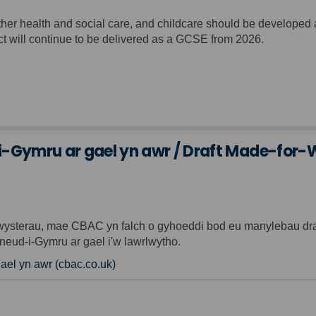
hether health and social care, and childcare should be develop
ect will continue to be delivered as a GCSE from 2026.
Gymru ar gael yn awr / Draft Made-for-W
ysterau, mae CBAC yn falch o gyhoeddi bod eu manylebau draff
eud-i-Gymru ar gael i'w lawrlwytho.
(External link)
el yn awr (cbac.co.uk)