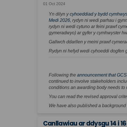
01 Oct 2024
Yn dilyn y
cyhoeddiad y bydd cymhwyste
Medi 2026
, rydyn ni wedi parhau i gy
rydyn ni wedi cytuno ar feini prawf cy
gymeradwyo) ar gyfer y cymhwyster hw
Gallwch ddarllen y meini prawf cymer
Rydyn ni hefyd wedi cyhoeddi dogfen g
Following the
announcement that GCSE 
continued to involve stakeholders inclu
conditions an awarding body needs to mee
You can read the revised approval criter
We have also published a background i
Canllawiau ar ddysgu 14 i 16 