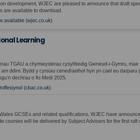
tion development, WJEC are pleased to announce that draft specif
s are available to download.
(External link)
w available (wjec.co.uk)
ional Learning
terau TGAU a chymwysterau cysylltiedig Gwneud-i-Gymru, mae
 am ddim. Bydd y cyrsiau cenedlaethol hyn yn cael eu darparu 
sgu'n dechrau o fis Medi 2025.
(External link)
ffesiynol (cbac.co.uk)
or-Wales GCSEs and related qualifications, WJEC have announced
 courses will be delivered by Subject Advisers for the first raft 
xternal link)