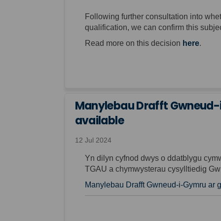
Following further consultation into w
qualification, we can confirm this subj
Read more on this decision
here
.
Manylebau Drafft Gwneud-i-
available
12 Jul 2024
Yn dilyn cyfnod dwys o ddatblygu cymw
TGAU a chymwysterau cysylltiedig Gwn
Manylebau Drafft Gwneud-i-Gymru ar ga