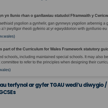
hyn yn llunio rhan o ganllawiau statudol Fframwaith y Cwric
ethiaid ysgolion a gynhelir, gan gynnwys ysgolion arbennig a gyn
n a’r pwyllgor rheoli gyfeirio at yr egwyddorion wrth gynllunio e
(External link)
ov.wales)
ms part of the Curriculum for Wales Framework statutory gui
ned schools
,
including maintained special schools. It may also be 
committee to refer to the principles when designing their curric
(External link)
.wales)
 terfynol ar gyfer TGAU wedi’u diwygio / 
 GCSEs