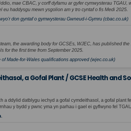
iddio, mae CBAC, y corff dyfarnu ar gyfer cymwysterau TGAU, 
el eu haddysgu mewn ysgolion am y tro cyntaf o fis Medi 2025.
(
yo'r don gyntaf o gymwysterau Gwneud-i-Gymru (cbac.co.uk)
 team, the awarding body for GCSEs, WJEC, has published the fin
 for the first time from September 2025.
(Externa
e of Made-for-Wales qualifications approved (wjec.co.uk)
hasol, a Gofal Plant / GCSE Health and So
h a ddylid datblygu iechyd a gofal cymdeithasol, a gofal plan
hau y bydd y pwnc yma yn parhau i gael ei gyflwyno fel TGAU
a
.