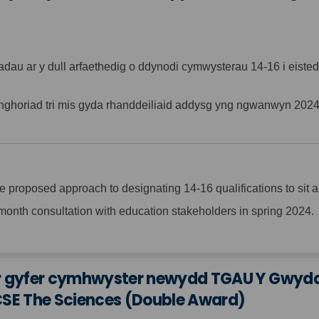
au ar y dull arfaethedig o ddynodi cymwysterau 14-16 i eisted
nghoriad tri mis gyda rhanddeiliaid addysg yng ngwanwyn 2024
proposed approach to designating 14-16 qualifications to sit al
month consultation with education stakeholders in spring 2024.
 gyfer cymhwyster newydd TGAU Y Gwyddo
GCSE The Sciences (Double Award)