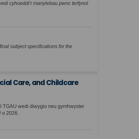
wedi cyhoeddi'r manylebau pwnc terfynol
External link)
al subject specifications for the
l link)
cial Care, and Childcare
t fel TGAU wedi diwygio neu gymhwyster
 o 2026.