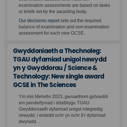
examination assessments
are
based on tasks
or briefs set by the awarding body.
(External link)
Our decisions report
sets out
the
required
balance of examination and non-examination
assessment for each new GCSE.
Gwyddoniaeth a Thechnoleg:
TGAU dyfarniad unigol newydd
yn y Gwyddorau / Science &
Technology: New single award
GCSE in The Sciences
Ym mis Mehefin 2023, gwnaethom gyhoeddi
ein penderfyniad i ddatblygu TGAU
Gwyddoniaeth dyfarniad
unigol
integredig
newydd, i eistedd ochr yn ochr â'r
dyfarniad
dwyradd.