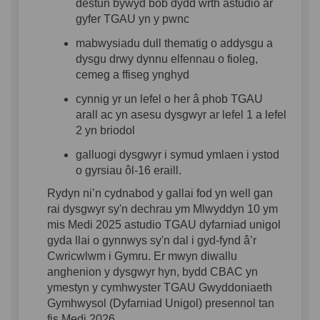
destun bywyd bob dydd wrth astudio ar
gyfer TGAU yn y pwnc
mabwysiadu dull thematig o addysgu a
dysgu drwy dynnu elfennau o fioleg,
cemeg a ffiseg ynghyd
cynnig yr un lefel o her â phob TGAU
arall ac
yn
asesu dysgwyr ar lefel 1 a lefel
2 yn briodol
galluogi dysgwyr i symud ymlaen i ystod
o gyrsiau ôl-16 eraill.
Rydy
n ni’
n cydnabod y gallai fod yn well gan
rai dysgwyr sy'n dechrau ym Mlwyddyn 10 ym
mis Medi 2025 astudio
TGAU
dyfarniad
unigol
gyda llai o gynnwys sy'n dal i gyd-fynd â
’r
C
wricwlwm
i G
ymru. Er mwyn diwallu
anghenion y dysgwyr hyn, bydd CBAC yn
ymestyn y cymhwyster TGAU Gwyddoniaeth
Gymhwysol (Dyfarniad
Unigol
) presennol tan
fis Medi 2026.