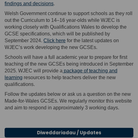
findings and decisions
.
Welsh Government continue to support schools as they roll
out the Curriculum to
14–
16
year-olds
while
WJEC is
working closely with Qualifications Wales
to develop the
GCSE
specifications
,
which will be
publish
ed
by
(External link)
September 2024
.
Click here
for the latest updates on
WJEC’s work developing the new GCSEs
.
Schools will have a full academic year to prepare for first
teaching of the new GCSEs being introduced in September
2025
.
WJEC will provide a
package of teaching and
(External link)
learning
resources to help teachers deliver the new
qualifications.
Follow the updates below or ask us a question on the new
Made-for-Wales GCSEs. We regularly
monitor
this website
and aim to respond in approximately 3 working days.
Diweddariadau / Updates