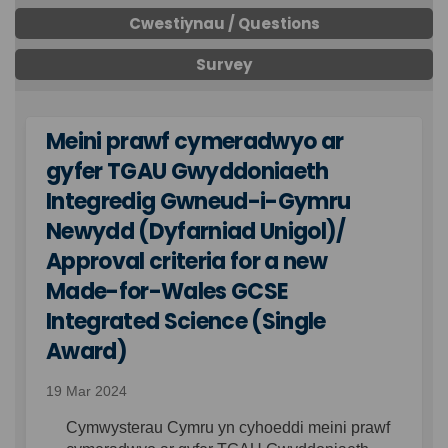
Cwestiynau / Questions
Survey
Meini prawf cymeradwyo ar
gyfer TGAU Gwyddoniaeth
Integredig Gwneud-i-Gymru
Newydd (Dyfarniad Unigol)/
Approval criteria for a new
Made-for-Wales GCSE
Integrated Science (Single
Award)
19 Mar 2024
Cymwysterau Cymru yn cyhoeddi meini prawf