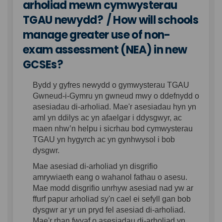
arholiad mewn cymwysterau
TGAU newydd? / How will schools
manage greater use of non-
exam assessment (NEA) in new
GCSEs?
Bydd y gyfres newydd o gymwysterau TGAU
Gwneud-i-Gymru yn gwneud mwy o ddefnydd o
asesiadau
di-arholiad
. Mae'r asesiadau hyn yn
aml yn ddilys ac yn
afaelgar
i ddysgwyr, ac
maen
nhw’
n helpu i sicrhau bod
cymwysterau
TGAU yn hygyrch ac yn gynhwysol i bob
dysgwr.
Mae asesiad
di-
arholiad yn disgrifio
amrywiaeth eang o wahanol fathau o asesu.
Mae modd
disgrifio unrhyw asesiad nad yw ar
ffurf papur arholiad sy'n cael ei sefyll gan bob
dysgwr ar yr un pryd fel asesiad
di-
arholiad.
Mae'r rhan fwyaf o asesiadau
di-arholiad
yn