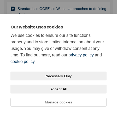
Standards in GCSEs in Wales: approaches to defining
standards
Our website uses cookies
We use cookies to ensure our site functions
properly and to store limited information about your
usage. You may give or withdraw consent at any
time. To find out more, read our
privacy policy
and
cookie policy
.
Cyhoeddiad
Penderfyniadau TGAU
Made-for-Wales GCSE
Gwneud-i-Gymru
Decisions Announcement
Necessary Only
Accept All
Manage cookies