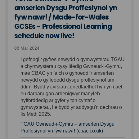
amserlen Dysgu Proffesiynol yn
fyw nawr! / Made-for-Wales
GCSEs - Professional Learning
schedule now live!
08 Mar 2024
I gefnogi'r gyfres newydd o gymwysterau TGAU
a chymwysterau cysylltiedig Gwneud-i-Gymru,
mae CBAC yn falch o gyhoeddi'r amserlen
newydd o gyfleoedd dysgu proffesiynol am
ddim. Bydd y cyrsiau cenedlaethol hyn yn cael
eu darparu gan arbenigwyr manyleb
hyfforddedig ar gyfer y ton cyntaf o
gymwysterau, lle bydd yr addysgu'n dechrau o
fis Medi 2025.
TGAU Gwneud-i-Gymru – amserlen Dysgu
(External link)
Proffesiynol yn fyw nawr! (cbac.co.uk)