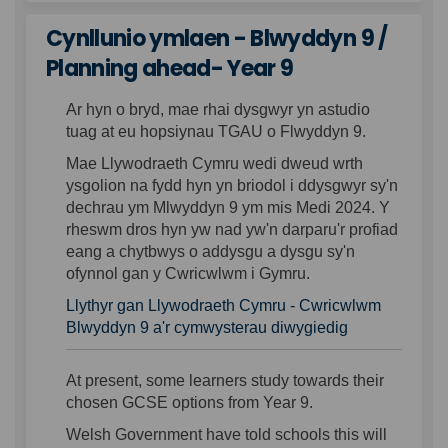
Cynllunio ymlaen - Blwyddyn 9 /
Planning ahead- Year 9
Ar hyn o bryd, mae rhai dysgwyr yn astudio
tuag at eu hopsiynau TGAU o Flwyddyn 9.
Mae Llywodraeth Cymru wedi dweud wrth
ysgolion
na
fydd hyn yn briodol i ddysgwyr sy'n
dechrau ym Mlwyddyn 9 ym mis Medi 2024.
Y
rheswm dros hyn yw
nad yw'n darparu'r profiad
eang a chytbwys o addysgu a dysgu sy'n
ofynnol gan y Cwricwlwm i Gymru.
Llythyr gan Llywodraeth Cymru - Cwricwlwm
Blwyddyn 9 a'r cymwysterau diwygiedig
At present, some learners study towards their
chosen GCSE options from Year 9.
Welsh Government have told schools this will