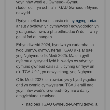
ydyn
nhw
wedi
eu
Gwneud
-i-
Gymru
,
i
fodoli
ochr
yn
ochr
â'n
TGAU
Gwneud
-i-
Gymru
newydd
.
Rydym
bellach
wedi
lansio
ein
hymgynghoriad
ar
sut
y
byddwn
yn
cymhwyso'r
egwyddorion
yn
y
datganiad
hwn
, a
pha
eithriadau
i'r
dull
hwn
y
gallai
fod
eu
hangen
.
Erbyn
diwedd
2024,
byddwn
yn
cadarnhau
a
fydd
unrhyw
gymwysterau
TGAU 9 -1
ar
gael
yng
Nghymru
o
fis
Medi 2025.
Mater
i
gyr
ff
dyfarnu
ei
ystyried
fydd
hi
wedyn
os
ydynt
yn
dymuno
gwneud
cais
i
allu
cynnig
unrhyw
un
o'u
TGAU 9-1,
yn
ddwyieithog
,
yng
Nghymru
.
O
fis
Medi 2027,
ein
bwriad
yw
y
bydd
ysgolion
ond
yn
cynnig
cymwysterau
TGAU
eraill
nad
ydyn
nhw
wedi’u
Gwneud
-i-
Gymru
o dan
yr
amgylchiadau
canlynol
:
nad
oes
TGAU
Gwneud
-i-
Gymru
tebyg
, a