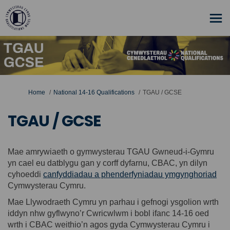
You are here:
Home
National 14-16 Qualifications
TGAU / GCSE
TGAU / GCSE
Mae amrywiaeth o gymwysterau TGAU Gwneud-i-Gymru
yn cael eu datblygu gan y corff dyfarnu, CBAC, yn dilyn
cyhoeddi
canfyddiadau a phenderfyniadau ymgynghoriad
Cymwysterau Cymru.
Mae Llywodraeth Cymru yn parhau i gefnogi ysgolion wrth
iddyn nhw gyflwyno’r Cwricwlwm i bobl ifanc 14-16 oed
wrth i CBAC weithio’n agos gyda Cymwysterau Cymru i