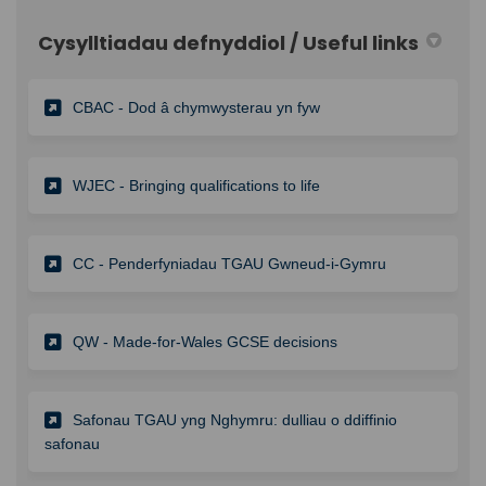
Cysylltiadau defnyddiol / Useful links
(External link)
CBAC - Dod â chymwysterau yn fyw
(External link)
WJEC - Bringing qualifications to life
CC - Penderfyniadau TGAU Gwneud-i-Gymru
QW - Made-for-Wales GCSE decisions
Safonau TGAU yng Nghymru: dulliau o ddiffinio
safonau