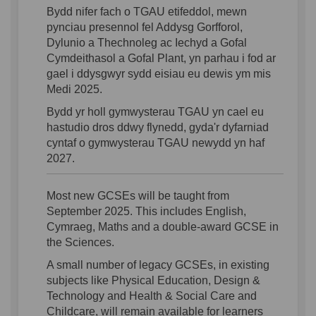
Bydd nifer fach o TGAU
etifeddol
, mewn
pynciau presennol fel Addysg Gorfforol,
Dylunio a Thechnoleg ac Iechyd a Gofal
Cymdeithasol a Gofal Plant, yn parhau i fod ar
gael i ddysgwyr sydd eisiau eu dewis ym mis
Medi 2025.
Bydd yr holl gymwysterau TGAU yn cael eu
hastudio dros ddwy flynedd, gyda'r dyfarniad
cyntaf o gymwysterau TGAU newydd yn haf
2027.
Most new
GCSEs will be
taught from
September
202
5. This includes English,
Cymraeg, Maths and a double-award GCSE in
the Sciences.
A small number of legacy GCSEs, in existing
subjects like Physical Education, Design &
Technology and Health & Social Care and
Childcare, will remain available for learners