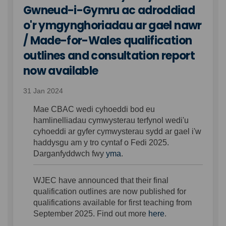
Gwneud-i-Gymru ac adroddiad
o'r ymgynghoriadau ar gael nawr
/ Made-for-Wales qualification
outlines and consultation report
now available
31 Jan 2024
Mae CBAC wedi cyhoeddi bod eu
hamlinelliadau cymwysterau terfynol wedi'u
cyhoeddi ar gyfer cymwysterau sydd ar gael i'w
haddysgu am y tro cyntaf o Fedi 2025.
(External link)
Darganfyddwch fwy
yma
.
WJEC have announced that their final
qualification outlines are now published for
qualifications available for first teaching from
(External link)
September 2025. Find out more
here
.