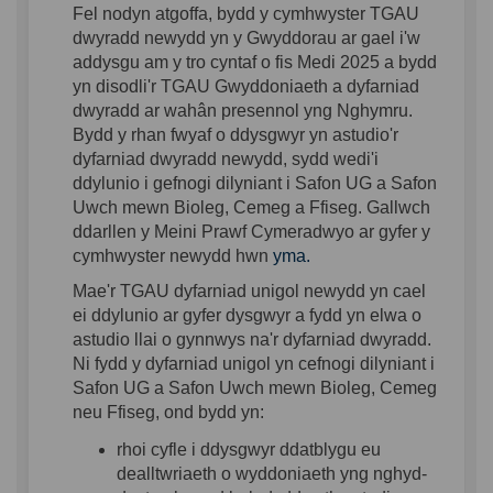
Fel nodyn atgoffa, bydd y cymhwyster TGAU
dwyradd newydd yn y Gwyddorau ar gael i'w
addysgu am y tro cyntaf o fis Medi 2025 a bydd
yn disodli'r TGAU Gwyddoniaeth a dyfarniad
dwyradd ar wahân presennol yng Nghymru.
Bydd y rhan fwyaf o ddysgwyr yn astudio'r
dyfarniad dwyradd newydd, sydd wedi'i
ddylunio
i gefnogi dilyniant i Safon UG a Safon
Uwch mewn Bioleg, Cemeg a Ffiseg. Gallwch
ddarllen y Meini Prawf Cymeradwyo ar gyfer y
(External link)
cymhwyster newydd hwn
yma.
Mae'r TGAU dyfarniad
unigol
newydd yn cael
ei
ddylunio
ar gyfer dysgwyr a fydd yn elwa o
astudio llai o gynnwys na'r dyfarniad dwyradd.
Ni
fydd y dyfarniad
unigol
yn cefnogi dilyniant i
Safon UG a Safon Uwch mewn Bioleg, Cemeg
neu Ffiseg, ond bydd yn:
rhoi cyfle i ddysgwyr ddatblygu eu
dealltwriaeth o wyddoniaeth yng nghyd-