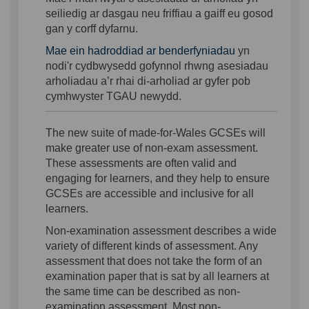
seiliedig ar dasgau neu friffiau a
gaiff eu gosod
gan y corff dyfarnu.
(External link)
Mae ein hadroddiad ar benderfyniadau
yn
nodi'r cydbwysedd gofynnol
rhwng
asesiadau
arholiadau a
’r rhai
di-arholiad
ar gyfer pob
cymhwyster
TGAU newydd.
The new
suite of
made-for-Wales GCSEs will
make greater use of non-exam assessment.
These assessments are often valid and
engaging for learners, and they help to ensure
GCSEs are accessible and inclusive for all
learners.
Non-examination assessment describes a wide
variety of
different kinds
of assessment. Any
assessment that does not take the form of an
examination paper that is sat by all learners at
the same time can be described as non-
examination assessment. Most non-