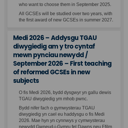
who want to choose them in September 2025.
All GCSEs will be studied over two years, with
the first award of new GCSEs in summer 2027.
Medi 2026 – Addysgu TGAU
diwygiedig am y tro cyntaf
mewn pynciau newydd /
September 2026 – First teaching
of reformed GCSEs in new
subjects
O fis Medi 2026, bydd dysgwyr yn gallu dewis
TGAU diwygiedig ym mhob pwnc.
Bydd nifer fach o gymwysterau TGAU
diwygiedig yn cael eu haddysgu o fis Medi
2026. Mae hyn yn cynnwys y cymwysterau
newydd
G
wneud-i-Gymru fel Dawns neu
Ffilm