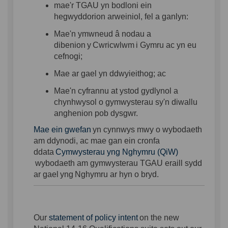
mae'r
TGAU
yn
bodloni
ein
hegwyddorion
arweiniol
,
fel
a
ganlyn
:
Mae'n
ymwneud
â
nodau
a
dibenion
y
Cwricwlwm
i
Gymru
ac
yn
eu
cefnogi
;
Mae
ar
gael
yn
ddwyieithog
; ac
Mae'n
cyfrannu
at
ystod
gydlynol
a
chynhwysol
o
gymwysterau
sy'n
diwallu
anghenion
pob
dysgwr
.
Mae
ein
gwefan
yn
cynnwys
mwy
o
wybodaeth
am
ddynodi
, ac
mae
gan
ein
cronfa
ddata
Cymwysterau yng Nghymru (QiW)
(External link)
wybodaeth
am
gymwysterau
TGAU
eraill
sydd
ar
gael
yng
Nghymru
ar
hyn
o
bryd
.
(External link)
Our
statement of policy intent
on the new