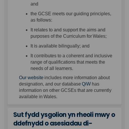
and
the GCSE meets our guiding principles,
as follows:
It relates to and support the aims and
purposes of the Curriculum for Wales;
It is available bilingually; and
It contributes to a coherent and inclusive
range of qualifications that meets the
needs of all learners.
Our website
includes more information about
(External link)
designation, and our database
QiW
has
information on other GCSEs that are currently
available in Wales.
Sut fydd ysgolion yn rheoli mwy o
ddefnydd o asesiadau di-