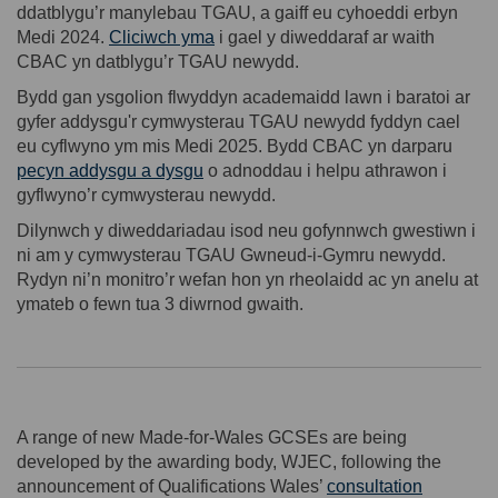
ddatblygu’r manylebau TGAU, a gaiff eu cyhoeddi erbyn
(External link)
Medi 2024.
Cliciwch yma
i gael y diweddaraf ar waith
CBAC yn datblygu’r TGAU newydd.
Bydd gan ysgolion flwyddyn academaidd lawn i baratoi ar
gyfer addysgu'r cymwysterau TGAU newydd fyddyn cael
eu cyflwyno ym mis Medi 2025. Bydd CBAC yn darparu
(External link)
pecyn addysgu a dysgu
o adnoddau i helpu athrawon i
gyflwyno’r cymwysterau newydd.
Dilynwch y diweddariadau isod neu gofynnwch gwestiwn i
ni am y cymwysterau TGAU Gwneud-i-Gymru newydd.
Rydyn ni’n monitro’r wefan hon yn rheolaidd ac yn anelu at
ymateb o fewn tua 3 diwrnod gwaith.
A range of new Made-for-Wales GCSEs are being
developed by
the awarding body,
WJEC, following the
announcement of Qualifications
Wales’
consultation