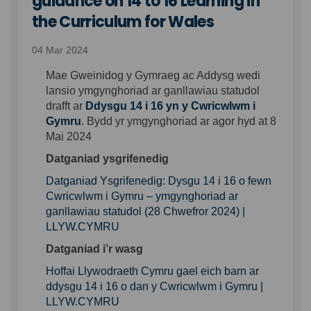
guidance on 14 to 16 Learning in
the Curriculum for Wales
04 Mar 2024
Mae Gweinidog y Gymraeg ac Addysg wedi
lansio ymgynghoriad ar ganllawiau statudol
drafft ar
Ddysgu 14 i 16 yn y Cwricwlwm i
(External link)
Gymru
. Bydd yr ymgynghoriad ar agor hyd at 8
Mai 2024
Datganiad ysgrifenedig
Datganiad Ysgrifenedig: Dysgu 14 i 16 o fewn
Cwricwlwm i Gymru – ymgynghoriad ar
ganllawiau statudol (28 Chwefror 2024) |
(External link)
LLYW.CYMRU
Datganiad i’r wasg
Hoffai Llywodraeth Cymru gael eich barn ar
ddysgu 14 i 16 o dan y Cwricwlwm i Gymru |
(External link)
LLYW.CYMRU