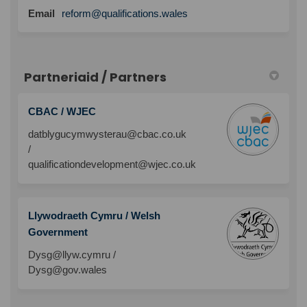
Email
reform@qualifications.wales
Partneriaid / Partners
CBAC / WJEC
datblygucymwysterau@cbac.co.uk
/
qualificationdevelopment@wjec.co.uk
Llywodraeth Cymru / Welsh
Government
Dysg@llyw.cymru /
Dysg@gov.wales