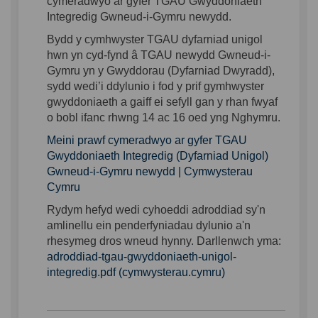
cymeradwyo ar gyfer TGAU Gwyddoniaeth
Integredig Gwneud-i-Gymru newydd.
Bydd y cymhwyster TGAU dyfarniad unigol
hwn yn cyd-fynd â TGAU newydd Gwneud-i-
Gymru yn y Gwyddorau (Dyfarniad
Dwyradd
),
sydd wedi’i ddylunio i fod y prif gymhwyster
gwyddoniaeth a gaiff ei sefyll gan y rhan fwyaf
o bobl ifanc rhwng 14 ac 16 oed yng Nghymru.
Meini prawf cymeradwyo ar gyfer TGAU
Gwyddoniaeth Integredig (Dyfarniad Unigol)
Gwneud-i-Gymru newydd | Cymwysterau
Cymru
Rydym hefyd wedi cyhoeddi adroddiad sy'n
amlinellu ein penderfyniadau dylunio a'n
rhesymeg dros wneud hynny. Darllenwch yma:
adroddiad-tgau-gwyddoniaeth-unigol-
(External link)
integredig.pdf (cymwysterau.cymru)