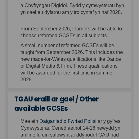
a Ch
yfryngau Digidol. Bydd y cymwysterau hyn
yn cael eu dyfarnu am y tro cyntaf yn haf 2028.
From September 2026, learners will be able to
choose reformed GCSEs in all subjects.
A small number of reformed
GCSEs
will be
taught from September
202
6. This
includes the
new made-for-Wales qualifications like Dance
or Digital Media & Film
.
These qualifications
will be awarded for the first time in summer
2028.
TGAU eraill ar gael / Other
available GCSEs
Mae
ein
Datganiad
o
Fwriad
Polisi
ar
y
gyfres
Cymwysterau
Cenedlaethol
14-16
newydd
yn
amlinellu
ein
safbwynt
ar
ddynodi
TGAU
nad