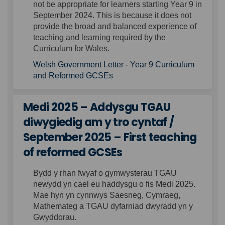
not
be
appropriate for
learners starting Year 9 in
September 2024. This is because it
does
not
provide the broad
and balanced experience of
teaching and learning required by the
Curriculum for Wales.
Welsh Government Letter - Year 9 Curriculum
and Reformed GCSEs
Medi 2025 – Addysgu TGAU
diwygiedig am y tro cyntaf /
September 2025 – First teaching
of reformed GCSEs
Bydd y rhan fwyaf o gymwysterau TGAU
newydd yn cael eu haddysgu o fis Medi 2025.
Mae hyn yn cynnwys Saesneg, Cymraeg,
Mathemateg a TGAU
dyfarniad dwyradd
yn y
Gwyddorau.