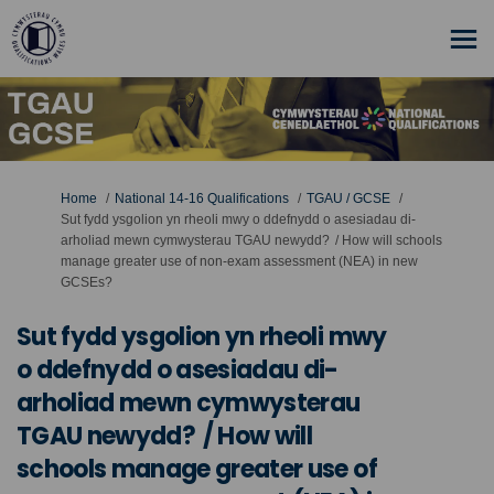
You are here:
Home
National 14-16 Qualifications
TGAU / GCSE
Sut fydd ysgolion yn rheoli mwy o ddefnydd o asesiadau di-
arholiad mewn cymwysterau TGAU newydd? / How will schools
manage greater use of non-exam assessment (NEA) in new
GCSEs?
Sut fydd ysgolion yn rheoli mwy
o ddefnydd o asesiadau di-
arholiad mewn cymwysterau
TGAU newydd? / How will
schools manage greater use of