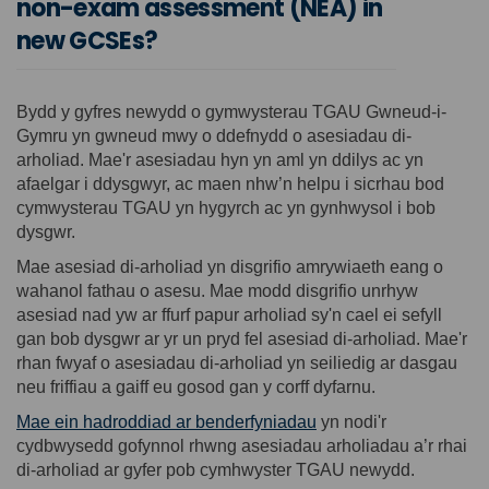
non-exam assessment (NEA) in
new GCSEs?
Bydd y gyfres newydd o gymwysterau TGAU Gwneud-i-
Gymru yn gwneud mwy o ddefnydd o asesiadau
di-
arholiad
. Mae'r asesiadau hyn yn aml yn ddilys ac yn
afaelgar
i ddysgwyr, ac maen
nhw’
n helpu i sicrhau bod
cymwysterau
TGAU yn hygyrch ac yn gynhwysol i bob
dysgwr.
Mae asesiad
di-
arholiad yn disgrifio amrywiaeth eang o
wahanol fathau o asesu.
Mae modd
disgrifio unrhyw
asesiad nad yw ar ffurf papur arholiad sy'n cael ei sefyll
gan bob dysgwr ar yr un pryd fel asesiad
di-
arholiad. Mae'r
rhan fwyaf o asesiadau
di-arholiad
yn seiliedig ar dasgau
neu friffiau a
gaiff eu gosod
gan y corff dyfarnu.
(External link)
Mae ein hadroddiad ar benderfyniadau
yn nodi'r
cydbwysedd gofynnol
rhwng
asesiadau
arholiadau a
’r rhai
di-arholiad
ar gyfer pob
cymhwyster
TGAU newydd.