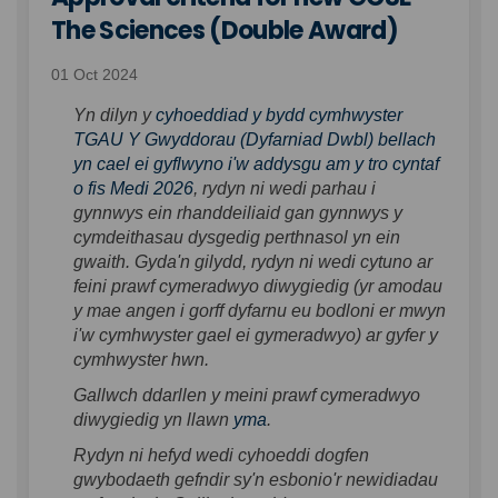
The Sciences (Double Award)
01 Oct 2024
Yn dilyn y
cyhoeddiad y bydd cymhwyster
TGAU Y Gwyddorau (Dyfarniad Dwbl) bellach
yn cael ei gyflwyno i'w addysgu am y tro cyntaf
o fis Medi 2026
, rydyn ni wedi parhau i
gynnwys ein rhanddeiliaid gan gynnwys y
cymdeithasau dysgedig perthnasol yn ein
gwaith. Gyda'n gilydd, rydyn ni wedi cytuno ar
feini prawf cymeradwyo diwygiedig (yr amodau
y mae angen i gorff dyfarnu eu bodloni er mwyn
i'w cymhwyster gael ei gymeradwyo) ar gyfer y
cymhwyster hwn.
Gallwch ddarllen y meini prawf cymeradwyo
(External link)
diwygiedig yn llawn
yma
.
Rydyn ni hefyd wedi cyhoeddi dogfen
gwybodaeth gefndir sy'n esbonio'r newidiadau