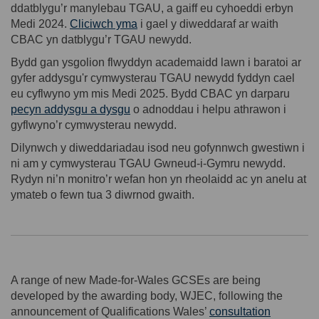
ddatblygu’r manylebau TGAU, a gaiff eu cyhoeddi erbyn
(External link)
Medi 2024.
Cliciwch yma
i gael y diweddaraf ar waith
CBAC yn datblygu’r TGAU newydd.
Bydd gan ysgolion flwyddyn academaidd lawn i baratoi ar
gyfer addysgu'r cymwysterau TGAU newydd fyddyn cael
eu cyflwyno ym mis Medi 2025. Bydd CBAC yn darparu
(External link)
pecyn addysgu a dysgu
o adnoddau i helpu athrawon i
gyflwyno’r cymwysterau newydd.
Dilynwch y diweddariadau isod neu gofynnwch gwestiwn i
ni am y cymwysterau TGAU Gwneud-i-Gymru newydd.
Rydyn ni’n monitro’r wefan hon yn rheolaidd ac yn anelu at
ymateb o fewn tua 3 diwrnod gwaith.
A range of new Made-for-Wales GCSEs are being
developed by
the awarding body,
WJEC, following the
announcement of Qualifications
Wales’
consultation