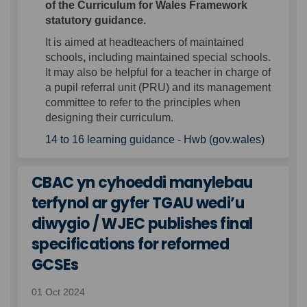
of the Curriculum for Wales Framework
statutory guidance.
It is aimed at headteachers of maintained
schools
,
including maintained special schools.
It may also be helpful for a teacher in charge of
a pupil referral unit (PRU) and its management
committee to refer to the principles when
designing their curriculum.
(External
14 to 16 learning guidance - Hwb (gov.wales)
CBAC yn cyhoeddi manylebau
terfynol ar gyfer TGAU wedi’u
diwygio / WJEC publishes final
specifications for reformed
GCSEs
01 Oct 2024