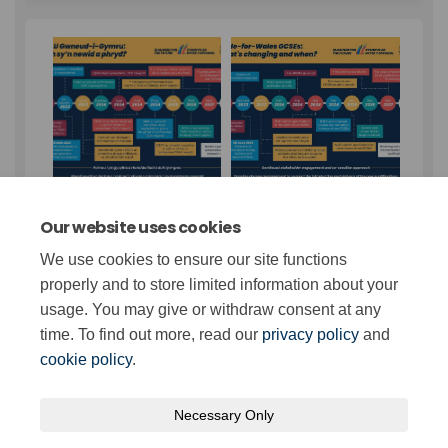
Our website uses cookies
Important Links
We use cookies to ensure our site functions
properly and to store limited information about your
This section is empty
usage. You may give or withdraw consent at any
time. To find out more, read our
privacy policy
and
cookie policy
.
Necessary Only
Terms and Conditions
Privacy Policy
Moderation Policy