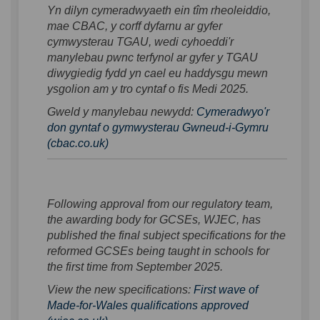
Yn dilyn cymeradwyaeth ein tîm rheoleiddio,
mae CBAC, y corff dyfarnu ar gyfer
cymwysterau TGAU, wedi cyhoeddi'r
manylebau pwnc terfynol ar gyfer y TGAU
diwygiedig fydd yn cael eu haddysgu mewn
ysgolion am y tro cyntaf o fis Medi 2025.
Gweld y manylebau newydd:
Cymeradwyo'r
don gyntaf o gymwysterau Gwneud-i-Gymru
(External link)
(cbac.co.uk)
Following approval from our regulatory team,
the awarding body for GCSEs, WJEC, has
published the final subject specifications for the
reformed GCSEs being taught in schools for
the first time from September 2025.
View the new specifications:
First wave of
Made-for-Wales qualifications approved