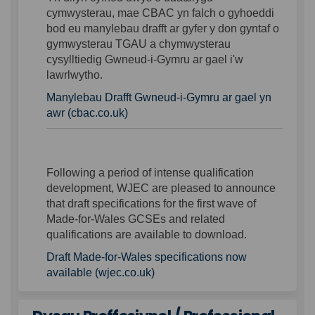
cymwysterau, mae CBAC yn falch o gyhoeddi
bod eu manylebau drafft ar gyfer y don gyntaf o
gymwysterau TGAU a chymwysterau
cysylltiedig Gwneud-i-Gymru ar gael i'w
lawrlwytho.
Manylebau Drafft Gwneud-i-Gymru ar gael yn
(External link)
awr (cbac.co.uk)
Following a period of intense qualification
development, WJEC are pleased to announce
that draft specifications for the first wave of
Made-for-Wales GCSEs and related
qualifications are available to download.
Draft Made-for-Wales specifications now
(External link)
available (wjec.co.uk)