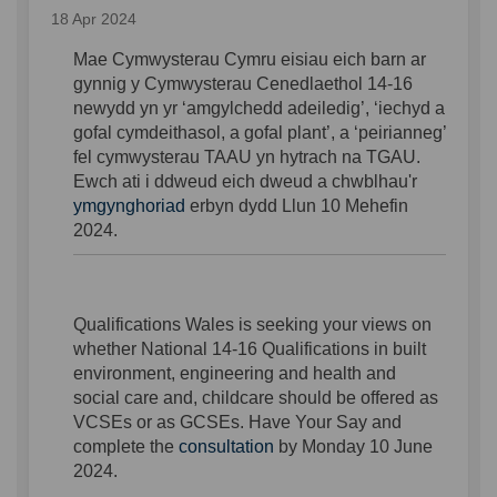
18 Apr 2024
Mae Cymwysterau Cymru eisiau eich barn ar
gynnig y Cymwysterau Cenedlaethol 14-16
newydd
yn yr
‘
a
mgylchedd
a
deiledig
’
,
‘
i
echyd
a
g
ofal
c
ymdeithasol
,
a
g
ofal
p
lant
’
, a
‘p
eirianneg
’
fel cymwysterau TAAU yn hytrach na TGAU.
Ewch ati i ddweud eich dweud a chwblhau'r
ymgynghoriad
erbyn dydd Llun 10 Mehefin
2024.
Q
ualifications Wales is
seeking your views on
whether
National 14
-16 Qualifications in
b
uilt
environment, engineering
and
h
ealth and
s
ocial
c
are and
,
c
hildcare
should be offered as
VCSEs or as GCSEs.
Have Your Say and
complete the
consultation
by Monday 10 June
2024.