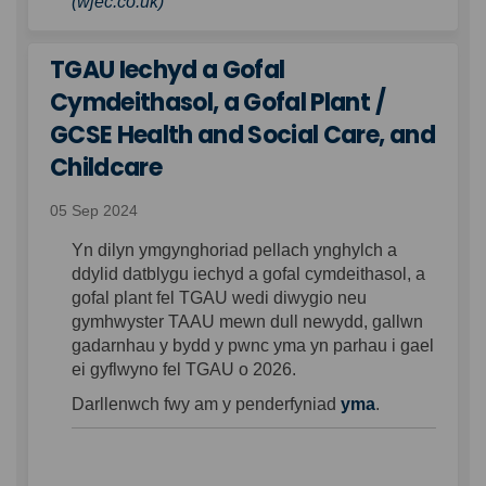
(External link)
(wjec.co.uk)
TGAU Iechyd a Gofal
Cymdeithasol, a Gofal Plant /
GCSE Health and Social Care, and
Childcare
05 Sep 2024
Yn dilyn ymgynghoriad pellach ynghylch a
ddylid datblygu iechyd a gofal cymdeithasol, a
gofal plant fel TGAU wedi diwygio neu
gymhwyster TAAU mewn dull newydd, gallwn
gadarnhau y bydd y pwnc yma yn parhau i gael
ei gyflwyno fel TGAU o 2026.
Darllenwch fwy am y penderfyniad
yma
.