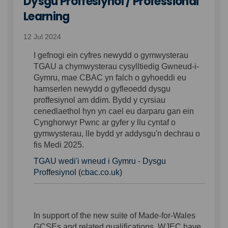
Dysgu Proffesiynol / Professional
Learning
12 Jul 2024
I gefnogi ein cyfres newydd o gymwysterau
TGAU a chymwysterau cysylltiedig Gwneud-i-
Gymru, mae CBAC yn falch o gyhoeddi eu
hamserlen newydd o gyfleoedd dysgu
proffesiynol am ddim. Bydd y cyrsiau
cenedlaethol hyn yn cael eu darparu gan ein
Cynghorwyr Pwnc ar gyfer y llu cyntaf o
gymwysterau, lle bydd yr addysgu'n dechrau o
fis Medi 2025.
TGAU wedi'i wneud i Gymru - Dysgu
(External link)
Proffesiynol (cbac.co.uk)
In support of the new suite of Made-for-Wales
GCSEs and related qualifications, WJEC have