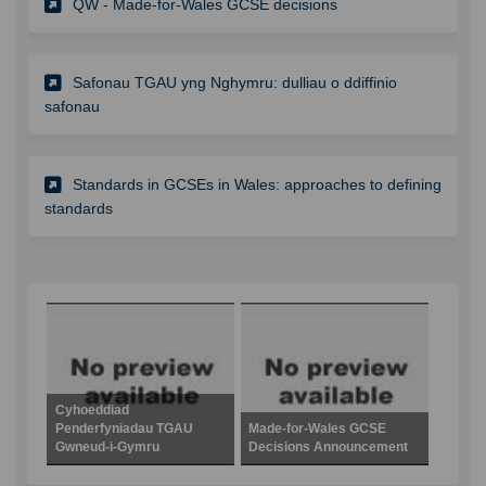
QW - Made-for-Wales GCSE decisions
Safonau TGAU yng Nghymru: dulliau o ddiffinio
safonau
Standards in GCSEs in Wales: approaches to defining
standards
Cyhoeddiad
Penderfyniadau TGAU
Made-for-Wales GCSE
Gwneud-i-Gymru
Decisions Announcement