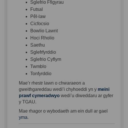
Sglefrio Ffigyrau
Futsal
Pêl-law
Cicfocsio
Bowlio Lawnt
Hoci Rholio
Saethu
Sglefrfyrddio
Sglefrio Cyflym
Twmblo
Tonfyrddio
Mae’r rhestr lawn o chwaraeon a
gweithgareddau wedi’i chyhoeddi yn y
meini
(External link)
prawf cymeradwyo
wedi’u diweddaru ar gyfer
y TGAU.
Mae rhagor o wybodaeth am ein dull ar gael
yma
.