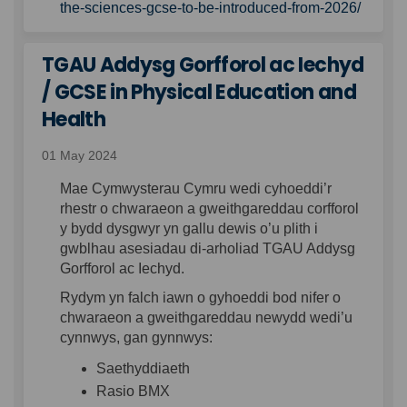
the-sciences-gcse-to-be-introduced-from-2026/
TGAU Addysg Gorfforol ac Iechyd
/ GCSE in Physical Education and
Health
01 May 2024
Mae Cymwysterau Cymru wedi cyhoeddi’r
rhestr o chwaraeon a gweithgareddau corfforol
y bydd dysgwyr yn gallu dewis o’u plith i
gwblhau asesiadau di-arholiad TGAU Addysg
Gorfforol ac Iechyd.
Rydym yn falch iawn o gyhoeddi bod nifer o
chwaraeon a gweithgareddau newydd wedi’u
cynnwys, gan gynnwys:
Saethyddiaeth
Rasio BMX