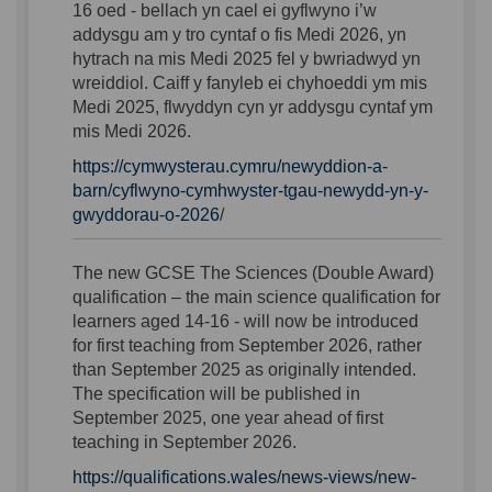
16 oed - bellach yn cael ei gyflwyno i’w
addysgu am y tro cyntaf o fis Medi 2026, yn
hytrach na mis Medi 2025 fel y bwriadwyd yn
wreiddiol. Caiff y fanyleb ei chyhoeddi ym mis
Medi 2025, flwyddyn cyn yr addysgu cyntaf ym
mis Medi 2026.
https://cymwysterau.cymru/newyddion-a-
barn/cyflwyno-cymhwyster-tgau-newydd-yn-y-
gwyddorau-o-2026
/
The
new
GCSE
The Sciences
(Double Award)
qualification
–
the main science qualification for
learners aged 14-16
-
will
now
be introduced
for
first
teaching
from September 2026
,
rather
than September 2025 as
originally intended
.
The specification will be published in
September 2025, one year ahead of first
teaching in September 2026.
https://qualifications.wales/news-views/new-