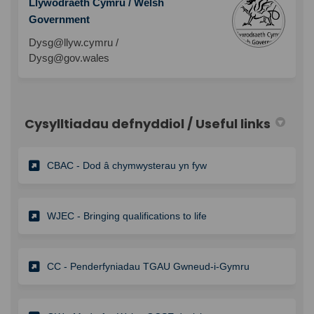
Llywodraeth Cymru / Welsh
Government
Dysg@llyw.cymru /
Dysg@gov.wales
Cysylltiadau defnyddiol / Useful links
(External link)
CBAC - Dod â chymwysterau yn fyw
(External link)
WJEC - Bringing qualifications to life
CC - Penderfyniadau TGAU Gwneud-i-Gymru