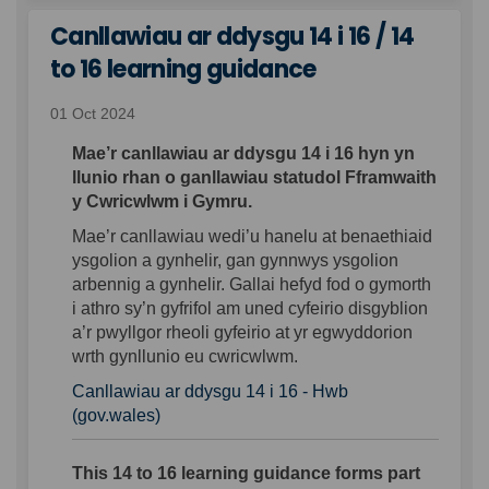
Canllawiau ar ddysgu 14 i 16 / 14
to 16 learning guidance
01 Oct 2024
Mae’r canllawiau ar ddysgu 14 i 16 hyn yn
llunio rhan o ganllawiau statudol Fframwaith
y Cwricwlwm i Gymru.
Mae’r canllawiau wedi’u hanelu at benaethiaid
ysgolion a gynhelir, gan gynnwys ysgolion
arbennig a gynhelir. Gallai hefyd fod o gymorth
i athro sy’n gyfrifol am uned cyfeirio disgyblion
a’r pwyllgor rheoli gyfeirio at yr egwyddorion
wrth gynllunio eu cwricwlwm.
Canllawiau ar ddysgu 14 i 16 - Hwb
(External link)
(gov.wales)
This 14 to 16 learning guidance forms part