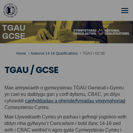
You are here:
Home
National 14-16 Qualifications
TGAU / GCSE
TGAU / GCSE
Mae amrywiaeth o gymwysterau TGAU Gwneud-i-Gymru
yn cael eu datblygu gan y corff dyfarnu, CBAC, yn dilyn
cyhoeddi
canfyddiadau a phenderfyniadau ymgynghoriad
Cymwysterau Cymru.
Mae Llywodraeth Cymru yn parhau i gefnogi ysgolion wrth
iddyn nhw gyflwyno’r Cwricwlwm i bobl ifanc 14-16 oed
wrth i CBAC weithio’n agos gyda Cymwysterau Cymru i