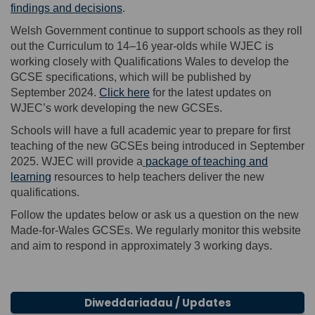
findings and decisions
.
Welsh Government continue to support schools as they roll
out the Curriculum to
14–
16
year-olds
while
WJEC is
working closely with Qualifications Wales
to develop the
GCSE
specifications
,
which will be
publish
ed
by
(External link)
September 2024
.
Click here
for the latest updates on
WJEC’s work developing the new GCSEs
.
Schools will have a full academic year to prepare for first
teaching of the new GCSEs being introduced in September
2025
.
WJEC will provide a
package of teaching and
(External link)
learning
resources to help teachers deliver the new
qualifications.
Follow the updates below or ask us a question on the new
Made-for-Wales GCSEs. We regularly
monitor
this website
and aim to respond in approximately 3 working days.
Diweddariadau / Updates