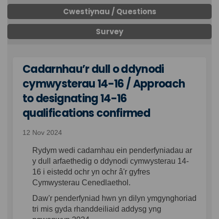
Cwestiynau / Questions
Survey
Cadarnhau’r dull o ddynodi
cymwysterau 14-16 / Approach
to designating 14-16
qualifications confirmed
12 Nov 2024
Rydym wedi cadarnhau ein penderfyniadau ar
y dull arfaethedig o ddynodi cymwysterau 14-
16 i eistedd ochr yn ochr â'r gyfres
Cymwysterau Cenedlaethol.
Daw'r penderfyniad hwn yn dilyn ymgynghoriad
tri mis gyda rhanddeiliaid addysg yng