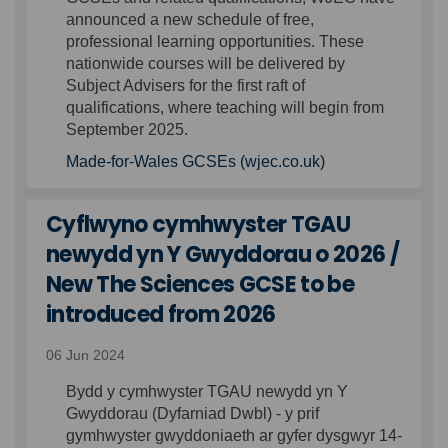
announced a new schedule of free,
professional learning opportunities. These
nationwide courses will be delivered by
Subject Advisers for the first raft of
qualifications, where teaching will begin from
September 2025.
(External link)
Made-for-Wales GCSEs (wjec.co.uk)
Cyflwyno cymhwyster TGAU
newydd yn Y Gwyddorau o 2026 /
New The Sciences GCSE to be
introduced from 2026
06 Jun 2024
Bydd y cymhwyster TGAU newydd yn Y
Gwyddorau (Dyfarniad Dwbl) - y prif
gymhwyster gwyddoniaeth ar gyfer dysgwyr 14-