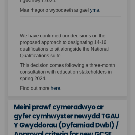
ngwanwyn 2024.
Mae rhagor o wybodaeth ar gael
yma
.
We have confirmed our decisions on the
proposed approach to designating 14-16
qualifications to sit alongside the National
Qualifications suite.
This decision comes following a three-month
consultation with education stakeholders in
spring 2024.
Find out more
here
.
Meini prawf cymeradwyo ar
gyfer cymhwyster newydd TGAU
Y Gwyddorau (Dyfarniad Dwbl) /
Approval criteria for new GCSE