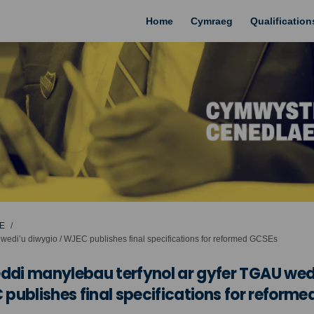
Home
Cymraeg
Qualificatio
E
edi’u diwygio / WJEC publishes final specifications for reformed GCSEs
di manylebau terfynol ar gyfer TGAU wed
publishes final specifications for reforme