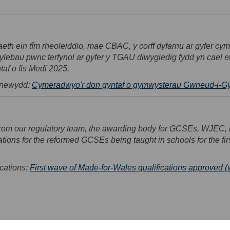
eth ein tîm rheoleiddio, mae CBAC, y corff dyfarnu ar gyfer c
ylebau pwnc terfynol ar gyfer y TGAU diwygiedig fydd yn cae
taf o fis Medi 2025.
 newydd:
Cymeradwyo'r don gyntaf o gymwysterau Gwneud-i-Gy
from our regulatory team, the awarding body for GCSEs, WJEC, 
cations for the reformed GCSEs being taught in schools for the fir
cations:
First wave of Made-for-Wales qualifications approved (