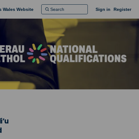
ns Wales Website
Sign in
Register
i’u
d