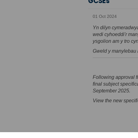
GCSEs
01 Oct 2024
Yn dilyn cymeradwya
wedi cyhoeddi'r man
ysgolion am y tro cyn
Gweld y manylebau
Following approval 
final subject specifi
September 2025.
View the new specifi