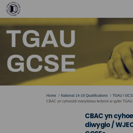
You are here:
Home
National 14-16 Qualifications
TGAU / GCS
CBAC yn cyhoeddi manylebau terfynol ar gyfer TGAU w
CBAC yn cyhoed
diwygio / WJEC 