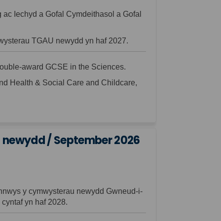
g ac Iechyd a Gofal Cymdeithasol a Gofal
ymwysterau TGAU newydd yn haf 2027.
 double-award GCSE in the Sciences.
nd Health & Social Care and Childcare,
u newydd / September 2026
cynnwys y cymwysterau newydd
G
wneud-i-
 cyntaf yn haf 2028.