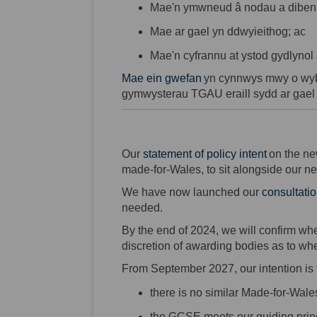
Mae'n
ymwneud
â
nodau
a
diben
Mae
ar
gael
yn
ddwyieithog
; ac
Mae'n
cyfrannu
at
ystod
gydlynol
Mae
ein
gwefan
yn
cynnwys
mwy
o
wy
gymwysterau
TGAU
eraill
sydd
ar
gael
(External l
Our
statement of policy intent
on the ne
made-for-Wales, to sit alongside our
We have now launched
our
consultati
needed.
By the end of 2024,
we will confirm whe
discretion of awarding bodies as to whet
From September 2027, our intention is 
there is no similar Made-for-Wa
the GCSE meets our guiding princ