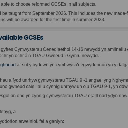
 able to choose reformed GCSEs in all subjects.
ll be
taught from September
202
6. This
includes the new made-fo
ons will be awarded for the first time in summer 2028.
available GCSEs
y
gyfres
Cymwysterau
Cenedlaethol
14-16
newydd
yn
amlinellu
ochr
yn
ochr
â'n
TGAU
Gwneud
-i-
Gymru
newydd
.
ghoriad
ar
sut
y
byddwn
yn
cymhwyso'r
egwyddorion
yn
y
datg
nhau
a
fydd
unrhyw
gymwysterau
TGAU 9 -1
ar
gael
yng
Nghym
uno
gwneud
cais
i
allu
cynnig
unrhyw
un
o'u
TGAU 9-1,
yn
ddw
ysgolion
ond
yn
cynnig
cymwysterau
TGAU
eraill
nad
ydyn
nhw
tebyg
, a
yddorion
arweiniol
,
fel
a
ganlyn
: