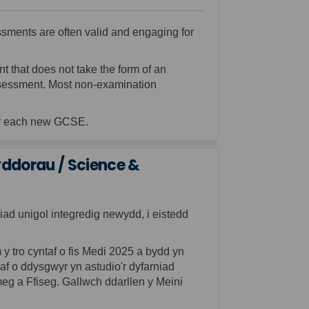
ments are often valid and engaging for
 that does not take the form of an
assessment. Most non-examination
or each new GCSE.
ddorau / Science &
niad
unigol
integredig newydd, i eistedd
tro cyntaf o fis Medi 2025 a bydd yn
 o ddysgwyr yn astudio'r dyfarniad
g a Ffiseg. Gallwch ddarllen y Meini