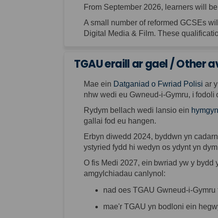
From September 2026, learners will be
A small number of reformed
GCSEs
wi
Digital Media & Film
.
These qualificati
TGAU eraill ar gael / Other 
Mae
ein
Datganiad
o
Fwriad
Polisi
ar
nhw
wedi
eu
Gwneud
-i-
Gymru
,
i
fodoli
Rydym
bellach
wedi
lansio
ein
hymgyn
gallai
fod
eu
hangen
.
Erbyn
diwedd
2024,
byddwn
yn
cadar
ystyried
fydd
hi
wedyn
os
ydynt
yn
dym
O
fis
Medi 2027,
ein
bwriad
yw
y
bydd
amgylchiadau
canlynol
:
nad
oes
TGAU
Gwneud
-i-
Gymru
mae'r
TGAU
yn
bodloni
ein
hegw