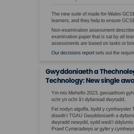
The new
suite of
made-for-Wales GCSE
learners, and they help to ensure GCSEs
Non-examination assessment describes
examination paper that is sat by all l
assessments
are
based on tasks or bri
(External link)
Our decisions report
sets out
the
requi
Gwyddoniaeth a Thechnoleg
Technology: New single awa
Ym mis Mehefin 2023, gwnaethom gyho
ochr yn ochr â'r
dyfarniad
dwyradd.
Fel nodyn atgoffa, bydd y cymhwyster 
disodli'r TGAU Gwyddoniaeth a dyfarni
dwyradd newydd, sydd wedi'i
ddylunio
Prawf Cymeradwyo ar gyfer y cymhwy