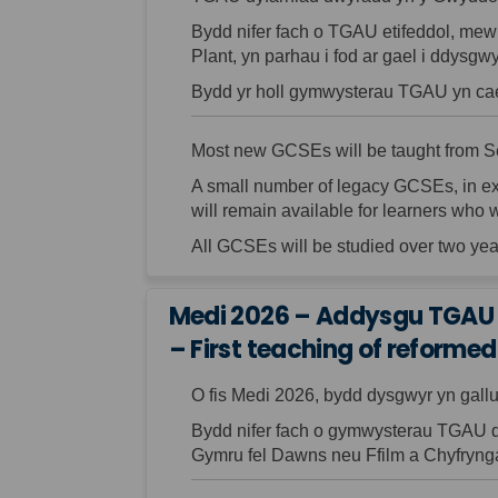
Bydd nifer fach o TGAU
etifeddol
, mew
Plant, yn parhau i fod ar gael i ddysg
Bydd yr holl gymwysterau TGAU yn cae
Most new
GCSEs will be
taught from 
A small number of legacy GCSEs, in ex
will remain available for learners who
All GCSEs will be studied over two yea
Medi 2026 – Addysgu TGAU 
– First teaching of reforme
O fis Medi 2026, bydd dysgwyr yn ga
Bydd nifer fach o gymwysterau TGAU 
Gymru fel Dawns neu
Ffilm a Ch
yfryng