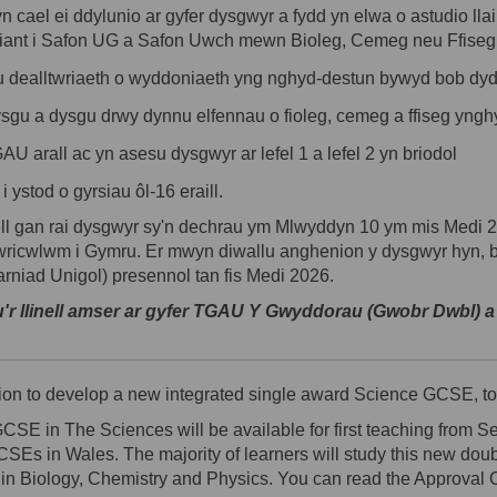
n cael ei
ddylunio
ar gyfer dysgwyr a fydd yn elwa o astudio ll
niant i Safon UG a Safon Uwch mewn Bioleg, Cemeg neu Ffiseg
 eu dealltwriaeth o wyddoniaeth yng nghyd-destun bywyd bob dy
sgu a dysgu drwy dynnu elfennau o fioleg, cemeg a ffiseg yng
GAU arall ac
yn
asesu dysgwyr ar lefel 1 a lefel 2 yn briodol
 ystod o gyrsiau ôl-16 eraill.
ell gan rai dysgwyr sy'n dechrau ym Mlwyddyn 10 ym mis Medi 
wricwlwm
i G
ymru. Er mwyn diwallu anghenion y dysgwyr hyn,
arniad
Unigol
) presennol tan fis Medi 2026.
r llinell amser ar gyfer TGAU Y Gwyddorau (Gwobr Dwbl) a 
on to develop a new integrated single award Science GCSE, to 
SE in The Sciences will be available for first teaching from S
GCSEs in Wales.
The majority of
learners will study this new do
in Biology, Chemistry and Physics. You can read the Approval Cri