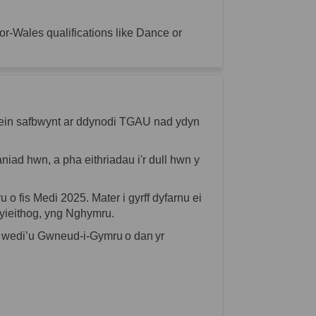
r-Wales qualifications like Dance or
ein
safbwynt
ar
ddynodi
TGAU
nad
ydyn
aniad
hwn
, a
pha
eithriadau
i'r
dull
hwn
y
ru
o
fis
Medi 2025.
Mater
i
gyr
ff
dyfarnu
ei
yieithog
,
yng
Nghymru
.
wedi’u
Gwneud
-i-
Gymru
o dan
yr