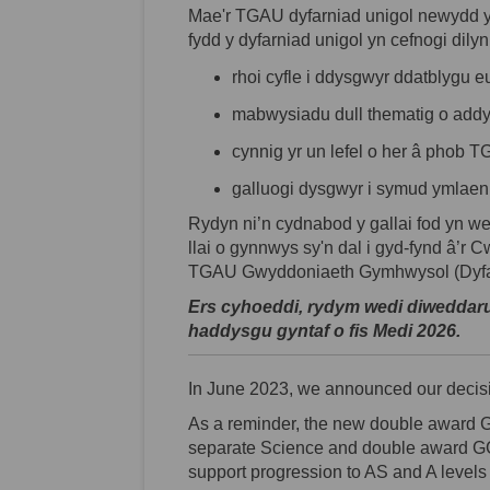
Mae'r TGAU dyfarniad
unigol
newydd y
fydd y dyfarniad
unigol
yn cefnogi dily
rhoi cyfle i ddysgwyr ddatblygu
mabwysiadu dull thematig o addy
cynnig yr un lefel o her â phob T
galluogi dysgwyr i symud ymlaen i
Rydy
n ni’
n cydnabod y gallai fod yn w
llai o gynnwys sy'n dal i gyd-fynd â
’r C
TGAU Gwyddoniaeth Gymhwysol (Dyf
Ers cyhoeddi, rydym wedi diweddaru'
haddysgu gyntaf o fis Medi 2026.
In June 2023, we announced our decisi
As a reminder, the new double award GC
separate Science and double award 
support progression to AS and A levels 