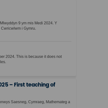
m Mlwyddyn 9 ym mis Medi 2024.
Y
 y Cwricwlwm i Gymru.
er 2024. This is because it
does
not
les.
5 – First teaching of
cynnwys Saesneg, Cymraeg, Mathemateg a