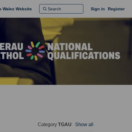
ns Wales Website
Sign in
Register
Category
TGAU
Show all