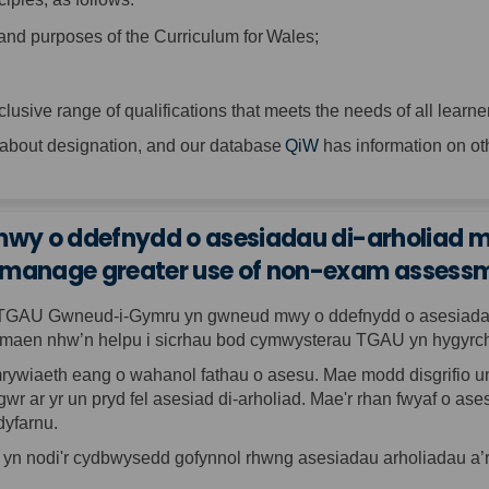
s and purposes of the Curriculum for Wales;
clusive range of qualifications that meets the needs of all learne
(External link)
 about designation, and our database
QiW
has information on ot
li mwy o ddefnydd o asesiadau di-arholia
s manage greater use of non-exam assess
 TGAU Gwneud-i-Gymru yn gwneud mwy o ddefnydd o asesiad
 maen
nhw’
n helpu i sicrhau bod
cymwysterau
TGAU yn hygyrch
amrywiaeth eang o wahanol fathau o asesu.
Mae modd
disgrifio 
gwr ar yr un pryd fel asesiad
di-
arholiad. Mae'r rhan fwyaf o as
dyfarnu.
(External link)
yn nodi'r cydbwysedd gofynnol
rhwng
asesiadau
arholiadau a
’