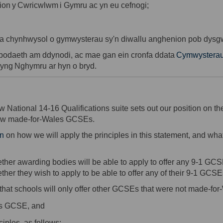
ion
y
Cwricwlwm
i
Gymru
ac
yn
eu
cefnogi
;
a
chynhwysol
o
gymwysterau
sy'n
diwallu
anghenion
pob
dysg
bodaeth
am
ddynodi
, ac
mae
gan
ein
cronfa
ddata
Cymwysterau
yng
Nghymru
ar
hyn
o
bryd
.
ink)
w National 14-16 Qualifications suite sets out our position on t
 new made-for-Wales GCSEs.
on
on how we will apply the principles in this statement, and wha
ther awarding bodies will be able to apply to offer any 9-1 GCSEs
her they wish to apply to be able to offer any of their 9-1 GCSEs
that schools will only offer other GCSEs that were not made-for
les GCSE, and
iples, as follows: