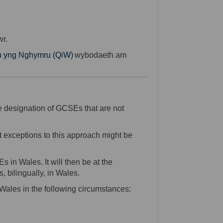
wr
.
(External link)
 yng Nghymru (QiW)
wybodaeth
am
he designation of GCSEs that are not
t exceptions to this approach might be
 in Wales. It will then be at the
, bilingually, in Wales.
-Wales in the following circumstances: