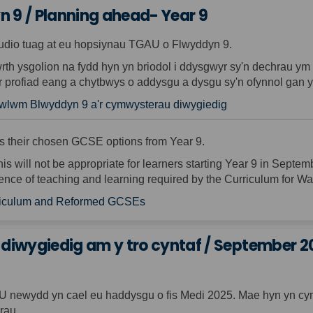
n 9 / Planning ahead- Year 9
tudio tuag at eu hopsiynau TGAU o Flwyddyn 9.
rth ysgolion
na
fydd hyn yn briodol i ddysgwyr sy'n dechrau y
r profiad eang a chytbwys o addysgu a dysgu sy'n ofynnol gan
cwlwm Blwyddyn 9 a'r cymwysterau diwygiedig
ds their chosen GCSE options from Year 9.
is will
not
be
appropriate for
learners starting Year 9 in Septemb
nce of teaching and learning required by the Curriculum for Wa
rriculum and Reformed GCSEs
iwygiedig am y tro cyntaf / September 202
U newydd yn cael eu haddysgu o fis Medi 2025. Mae hyn yn 
rau.