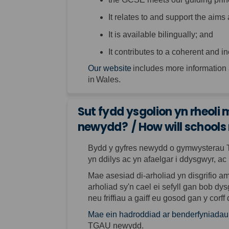
It relates to and support the aim
It is available bilingually; and
It contributes to a coherent and in
Our website
includes more information
in Wales.
Sut fydd ysgolion yn rheo
newydd? / How will school
Bydd y gyfres newydd o gymwysterau
yn ddilys ac yn
afaelgar
i ddysgwyr, ac
Mae asesiad
di-
arholiad yn disgrifio 
arholiad sy'n cael ei sefyll gan bob dys
neu friffiau a
gaiff eu gosod
gan y corff 
Mae ein hadroddiad ar benderfyniadau
TGAU newydd.