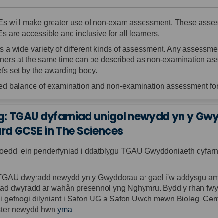
s will make greater use of non-exam assessment.
These assess
 are accessible and inclusive for all learners.
 a wide variety of
different kinds
of assessment. Any assessment
earners at the same time can be described as non-examination 
efs set by the awarding body.
red balance of examination and non-examination assessment f
: TGAU dyfarniad unigol newydd yn y Gwy
rd GCSE in The Sciences
eddi ein penderfyniad i ddatblygu TGAU Gwyddoniaeth dyfar
TGAU dwyradd newydd yn y Gwyddorau ar gael i'w addysgu am y 
ad dwyradd ar wahân presennol yng Nghymru. Bydd y rhan fwyaf
i gefnogi dilyniant i Safon UG a Safon Uwch mewn Bioleg, Ceme
(External link)
ster newydd hwn
yma.