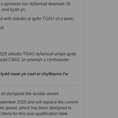
ai o gynnwys na'r dyfarniad dwyradd.
Ni
, ond bydd yn:
dd wrth astudio ar gyfer TGAU yn y pwnc
hyd
2025 astudio
TGAU
dyfarniad
unigol
gyda
 bydd CBAC yn ymestyn y cymhwyster
fydd nawr yn cael ei chyflwyno i'w
sit alongside the double award.
eptember 2025 and will replace the current
uble award, which has been designed to
(External link)
teria for this new qualification
here.