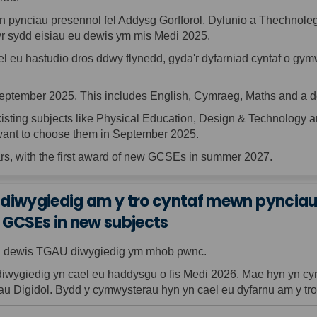
n pynciau presennol fel Addysg Gorfforol, Dylunio a Thechnole
wyr sydd eisiau eu dewis ym mis Medi 2025.
l eu hastudio dros ddwy flynedd, gyda'r dyfarniad cyntaf o g
September
202
5. This includes English, Cymraeg, Maths and a
isting subjects like Physical Education, Design & Technology a
 want to choose them in September 2025.
rs, with the first award of new GCSEs in summer 2027.
diwygiedig am y tro cyntaf mewn pyncia
d GCSEs in new subjects
llu dewis TGAU diwygiedig ym mhob pwnc.
diwygiedig yn cael eu haddysgu o fis Medi 2026. Mae hyn yn 
au Digidol. Bydd y cymwysterau hyn yn cael eu dyfarnu am y tro