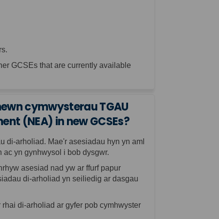
rs.
her GCSEs that are currently available
d mewn cymwysterau TGAU
ment (NEA) in new GCSEs?
au
di-arholiad
. Mae'r asesiadau hyn yn aml
 ac yn gynhwysol i bob dysgwr.
unrhyw asesiad nad yw ar ffurf papur
esiadau
di-arholiad
yn seiliedig ar dasgau
r rhai
di-arholiad
ar gyfer pob
cymhwyster