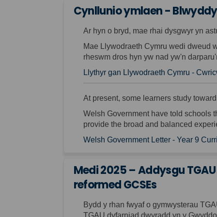
Cynllunio ymlaen - Blwyddy
Ar hyn o bryd, mae rhai dysgwyr yn as
Mae Llywodraeth Cymru wedi dweud w
rheswm dros hyn yw
nad yw'n darparu'
Llythyr gan Llywodraeth Cymru - Cwri
At present, some learners study towar
Welsh Government have told schools th
provide the broad
and balanced experie
Welsh Government Letter - Year 9 Cu
Medi 2025 – Addysgu TGAU d
reformed GCSEs
Bydd y rhan fwyaf o gymwysterau TGA
TGAU
dyfarniad dwyradd
yn y Gwyddo