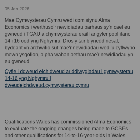
05 Jan 2026
Mae Cymwysterau Cymru wedi comisiynu Alma
Economics i werthuso'r newidiadau parhaus sy'n cael eu
gwneud i TGAU a chymwysterau eraill ar gyfer pobl ifanc
14 i 16 oed yng Nghymru. Dros y tair blynedd nesaf,
byddant yn archwilio sut mae'r newidiadau wedi'u cyflwyno
mewn ysgolion, a pha wahaniaethau mae'r newidiadau yn
eu gwneud.
Cyfle i ddweud eich dweud ar ddiwygiadau i gymwysterau
14-16 yng Nghymru |
dweudeichdweud.cymwysterau.cymru
Qualifications Wales has commissioned Alma Economics
to evaluate the ongoing changes being made to GCSEs
and other qualifications for 14-to-16-year-olds in Wales.