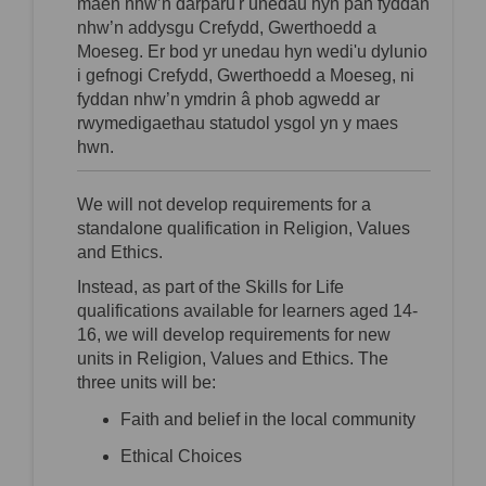
maen nhw’
n darparu'r unedau hyn pan fyddan
nhw’
n addysgu Crefydd, Gwerthoedd a
Moeseg. Er bod yr unedau hyn wedi'u
dy
lunio
i
gefnogi Crefydd, Gwerthoedd a Moeseg, ni
fyddan
nhw’
n ymdrin â phob agwedd ar
rwymedigaethau statudol ysgol yn y
maes
hwn.
We will not develop requirements for a
standalone qualification in Religion, Values
and Ethics.
Instead, as part of the Skills for Life
qualifications available for learners aged 14-
16, we will develop requirements for new
units in Religion, Values and Ethics. The
three units will be:
Faith and belief in the local community
Ethical Choices