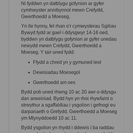
Ni fyddwn yn datblygu gofynion ar gyfer
cymhwyster annibynnol mewn Crefydd,
Gwerthoedd a
Moeseg.
Yn lle hynny, fel rhan o'r cymwysterau Sgiliau
Bywyd f
ydd ar gael i ddysgwyr 14-16 oed,
byddwn yn datblygu gofynion ar gyfer unedau
newydd mewn Crefydd, Gwerthoedd a
Moeseg. Y tair uned fydd:
Ffydd a chred yn y gymuned leol
Dewisiadau Moesegol
Gwerthoedd am oes
Bydd pob uned rhwng 10 ac 20 awr o ddysgu
dan arweiniad. Bydd hyn yn rhoi rhywfaint o
strwythur a
sgaffaldiau
i ysgolion i gefnogi eu
darpariaeth o Grefydd, Gwerthoedd a Moeseg
ym Mlynyddoedd 10 ac 11.
Bydd ysgolion yn rhydd i ddewis i ba raddau