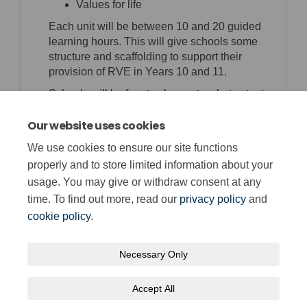
Values for life
Each unit will be between 10 and 20 guided
learning hours. This will give schools some
structure and scaffolding to support their
provision of RVE in Years 10 and 11.
Schools will be free to choose to what extent
they deliver these units when they teach RVE.
Our website uses cookies
Although these units are designed to support
RVE, they will not cover all aspects of a
We use cookies to ensure our site functions
school’s statutory obligations within this
properly and to store limited information about your
area.
usage. You may give or withdraw consent at any
time. To find out more, read our
privacy policy
and
cookie policy
.
Necessary Only
Terms and Conditions
Privacy Policy
Moderation Policy
Accept All
Accessibility
Technical Support
Cookie Policy
Site Map