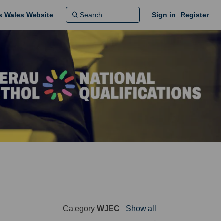
ns Wales Website
Sign in
Register
Category
WJEC
Show all