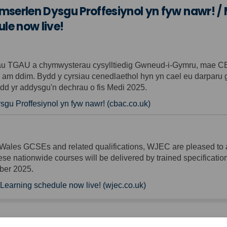
erlen Dysgu Proffesiynol yn fyw nawr! /
le now live!
rau TGAU a chymwysterau cysylltiedig Gwneud-i-Gymru, mae CB
 am ddim. Bydd y cyrsiau cenedlaethol hyn yn cael eu darparu 
ydd yr addysgu'n dechrau o fis Medi 2025.
(External link)
 Proffesiynol yn fyw nawr! (cbac.co.uk)
r-Wales GCSEs and related qualifications, WJEC are pleased to
e nationwide courses will be delivered by trained specification exp
ber 2025.
(External link)
earning schedule now live! (wjec.co.uk)