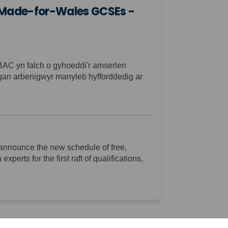
 Made-for-Wales GCSEs -
AC yn falch o gyhoeddi'r amserlen
gan arbenigwyr manyleb hyfforddedig ar
 announce the new schedule of free,
erts for the first raft of qualifications,