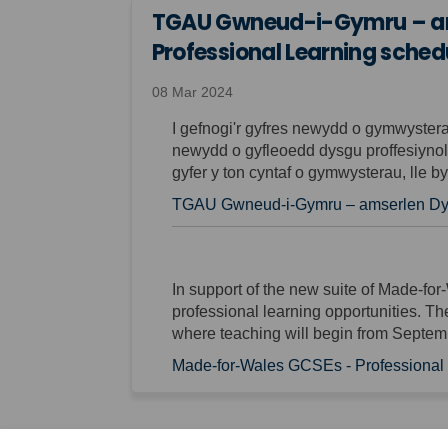
TGAU Gwneud-i-Gymru – ams
Professional Learning schedu
08 Mar 2024
I gefnogi'r gyfres newydd o gymwyste
newydd o gyfleoedd dysgu proffesiynol
gyfer y ton cyntaf o gymwysterau, lle b
TGAU Gwneud-i-Gymru – amserlen Dysgu
In support of the new suite of Made-fo
professional learning opportunities. Thes
where teaching will begin from Septem
Made-for-Wales GCSEs - Professional L