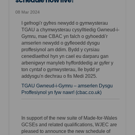
schedule now live!
08 Mar 2024
I gefnogi'r gyfres newydd o gymwysterau
TGAU a chymwysterau cysylltiedig Gwneud-i-
Gymru, mae CBAC yn falch o gyhoeddi'r
amserlen newydd o gyfleoedd dysgu
proffesiynol am ddim. Bydd y cyrsiau
cenedlaethol hyn yn cael eu darparu gan
arbenigwyr manyleb hyfforddedig ar gyfer y
ton cyntaf o gymwysterau, lle bydd yr
addysgu'n dechrau o fis Medi 2025.
TGAU Gwneud-i-Gymru – amserlen Dysgu
(External link)
Proffesiynol yn fyw nawr! (cbac.co.uk)
In support of the new suite of Made-for-Wales
GCSEs and related qualifications, WJEC are
pleased to announce the new schedule of