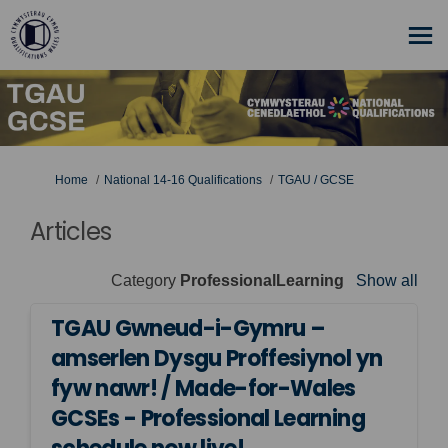
You are here:
Home
National 14-16 Qualifications
TGAU / GCSE
Articles
Category
ProfessionalLearning
Show all
TGAU Gwneud-i-Gymru –
amserlen Dysgu Proffesiynol yn
fyw nawr! / Made-for-Wales
GCSEs - Professional Learning