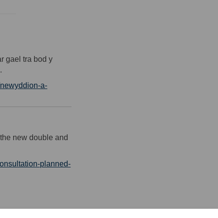
ar
gael
tra
bod
y
n
.
/newyddion-a-
e the new double and
consultation-planned-