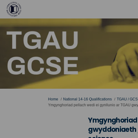
You are here:
Home
National 14-16 Qualifications
TGAU / GCS
Ymgynghoriad pellach wedi ei gynllunio ar TGAU gwy
Ymgynghoriad p
gwyddoniaeth /