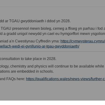
dd
ar
TGAU
gwyddoniaeth
i
ddod
yn
2028.
TGAU
presennol
mewn
bioleg
,
cemeg
a
ffiseg
yn
parhau
i
fod
dd
a
gradd
unigol
newydd
yn
cael
eu
hymgorffori
mewn
ysgolio
aniad
a'n
Cwestiynau
Cyffredin
yma
:
https://cymwysterau.cymru
ellach-wedi-ei-gynllunio-ar-tgau-gwyddoniaeth/
nsultation to take place in 2028.
logy, chemistry and physics will continue to be available whil
cations are embedded in schools.
and FAQs here:
https://qualifications.wales/news-views/further-