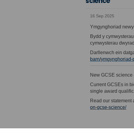
science
16 Sep 2025
Ymgynghoriad
newy
Bydd
y
cymwysterau
cymwysterau
dwyra
Darllenwch
ein
datg
barn/ymgynghoriad-p
New GCSE science co
Current GCSEs in bio
single award qualifi
Read our statement 
on-gcse-science/