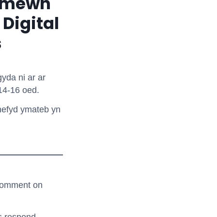
l mewn
Digital
s
yda ni ar ar
14-16 oed.
 hefyd ymateb yn
 comment on