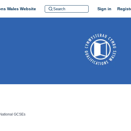
ions Wales Website
Sign in
Regist
 National GCSEs