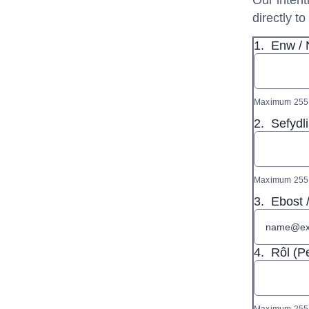
Our intent
directly t
1.
Enw /
Maximum 255 
2.
Sefydli
Maximum 255 
3.
Ebost 
4.
Rôl (P