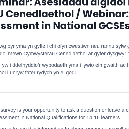
inar: Asesiadau digido
 Cenedlaethol / Webinar: 
ssment in National GCSE
wg byr yma yn gyfle i chi ofyn cwestiwn neu rannu sylw g
idol mewn Cymwysterau Cenedlaethol ar gyfer dysgwyr 
 yw i ddefnyddio’r wybodaeth yma i lywio ein gwaith ac
ol i unryw fater rydych yn ei godi.
 survey is your opportunity to ask a question or leave a
sessment in National Qualifications for 14-16 learners.