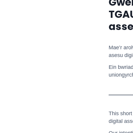
Gwem
TGAU
asse
Mae’r arol
asesu dig
Ein bwriad
uniongyrch
This short
digital as