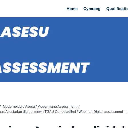
Home
Cymraeg
Qualificat
/
Moderneiddio Asesu / Modernising Assessment
/
r: Asesiadau digidol mewn TGAU Cenedlaethol / Webinar: Digital assessment in