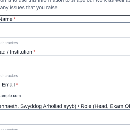
ion is to use this information to shape our work as well 
o any issues that you raise.
* required
 Name
*
characters
* required
ad / Institution
*
characters
* required
/ Email
*
ennaeth, Swyddog Arholiad ayyb) / Role (Head, Exam Off