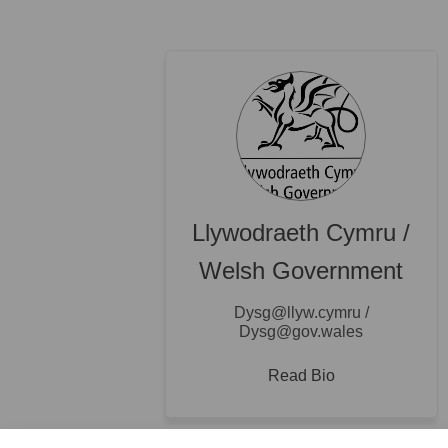
Llywodraeth Cymru /
Welsh Government
Dysg@llyw.cymru /
Dysg@gov.wales
Read Bio